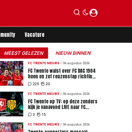
munity
Vacature
MEEST GELEZEN
NIEUW BINNEN
FC TWENTE NIEUWS
/
06 augustus 2026
FC Twente walst over FC DAC 1904
heen en zet reuzenstap richting
de play-offs
225
20
FC TWENTE NIEUWS
/
06 augustus 2026
FC Twente op TV: op deze zenders
kijk je vanavond LIVE naar FC
Twente - FC DAC 04
3
15
FC TWENTE NIEUWS
/
06 augustus 2026