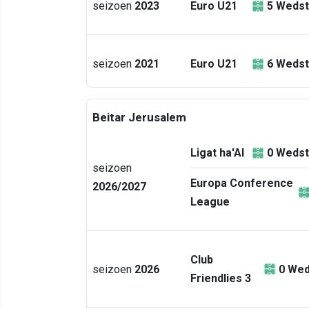
seizoen
2023
Euro U21
5
Wedst
seizoen
2021
Euro U21
6
Wedst
Beitar Jerusalem
Ligat ha'Al
0
Wedst
seizoen
Europa Conference
2026/2027
League
Club
seizoen
2026
0
Wed
Friendlies 3