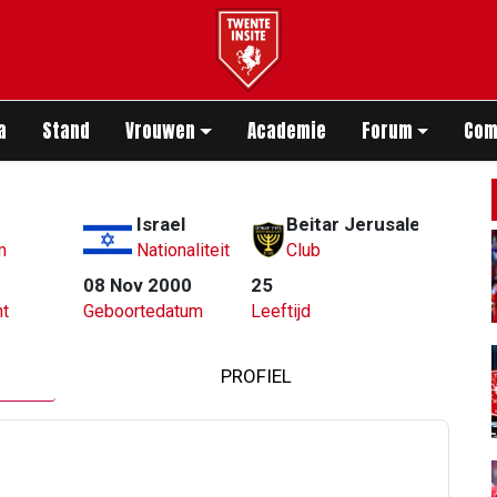
app
a
Stand
Vrouwen
Academie
Forum
Com
Israel
Beitar Jerusalem
m
Nationaliteit
Club
08 Nov 2000
25
t
Geboortedatum
Leeftijd
PROFIEL