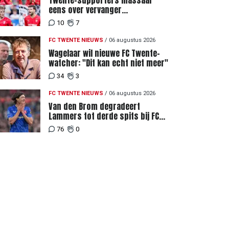
Twente-supporters massaal
eens over vervanger
geblesseerde Lemkin tegen FC
10
7
DAC 04
FC TWENTE NIEUWS
/
06 augustus 2026
Wagelaar wil nieuwe FC Twente-
watcher: "Dit kan echt niet meer"
34
3
FC TWENTE NIEUWS
/
06 augustus 2026
Van den Brom degradeert
Lammers tot derde spits bij FC
Twente
76
0