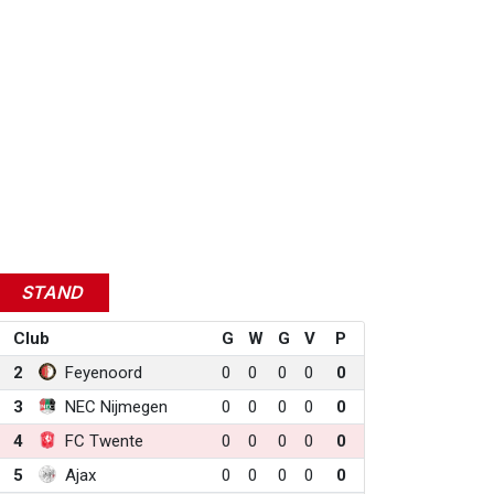
STAND
Club
G
W
G
V
P
2
Feyenoord
0
0
0
0
0
3
NEC Nijmegen
0
0
0
0
0
4
FC Twente
0
0
0
0
0
5
Ajax
0
0
0
0
0