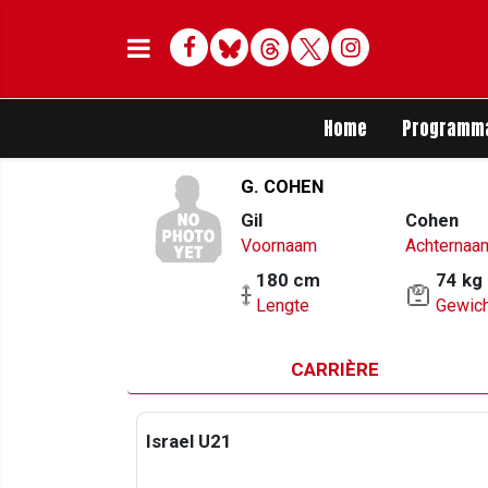
Facebook
Bluesky
Threads
Twitter
Delen op Whats
Home
Programm
G. COHEN
Gil
Cohen
Voornaam
Achternaa
180 cm
74 kg
Lengte
Gewich
CARRIÈRE
Israel U21