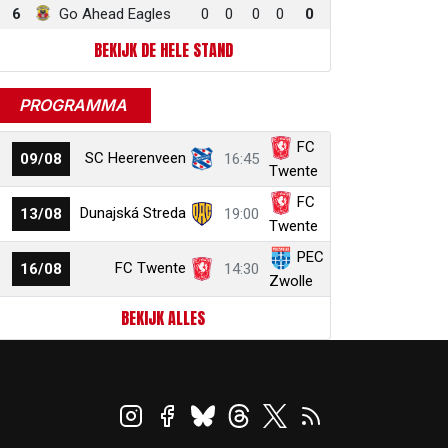
6
Go Ahead Eagles
0
0
0
0
0
BEKIJK DE HELE STAND
PROGRAMMA
FC
SC Heerenveen
09/08
16:45
Twente
FC
Dunajská Streda
13/08
19:00
Twente
PEC
FC Twente
16/08
14:30
Zwolle
BEKIJK ALLES