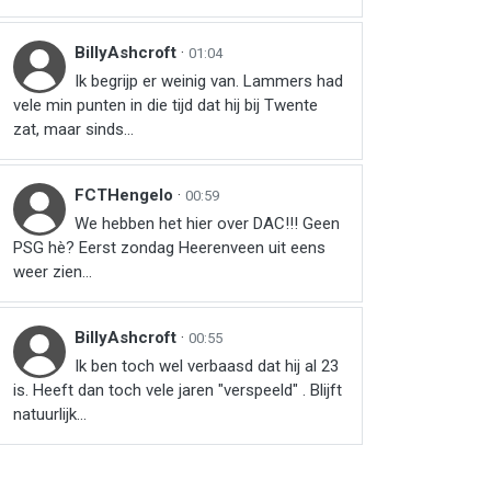
BillyAshcroft
·
01:04
Ik begrijp er weinig van. Lammers had
vele min punten in die tijd dat hij bij Twente
zat, maar sinds...
FCTHengelo
·
00:59
We hebben het hier over DAC!!! Geen
PSG hè? Eerst zondag Heerenveen uit eens
weer zien…
BillyAshcroft
·
00:55
Ik ben toch wel verbaasd dat hij al 23
is. Heeft dan toch vele jaren "verspeeld" . Blijft
natuurlijk...