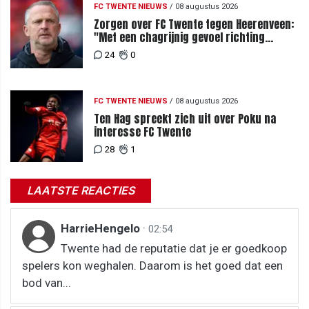
FC TWENTE NIEUWS
/
08 augustus 2026
Zorgen over FC Twente tegen Heerenveen:
"Met een chagrijnig gevoel richting
Slowakije"
24
0
FC TWENTE NIEUWS
/
08 augustus 2026
Ten Hag spreekt zich uit over Poku na
interesse FC Twente
28
1
LAATSTE REACTIES
HarrieHengelo
·
02:54
Twente had de reputatie dat je er goedkoop
spelers kon weghalen. Daarom is het goed dat een
bod van...