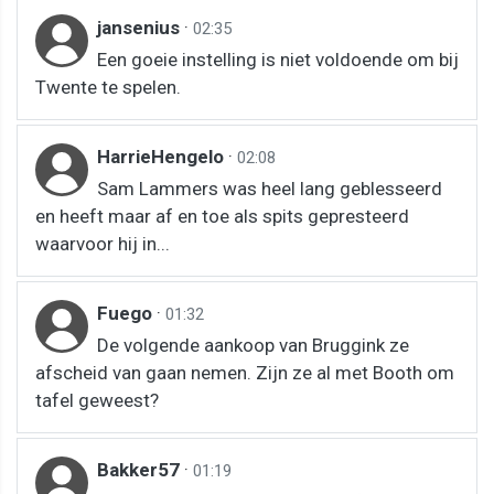
jansenius
·
02:35
Een goeie instelling is niet voldoende om bij
Twente te spelen.
HarrieHengelo
·
02:08
Sam Lammers was heel lang geblesseerd
en heeft maar af en toe als spits gepresteerd
waarvoor hij in...
Fuego
·
01:32
De volgende aankoop van Bruggink ze
afscheid van gaan nemen. Zijn ze al met Booth om
tafel geweest?
Bakker57
·
01:19