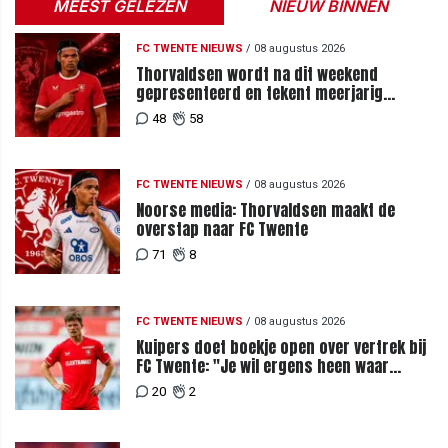
MEEST GELEZEN
NIEUW BINNEN
FC TWENTE NIEUWS
/
08 augustus 2026
Thorvaldsen wordt na dit weekend
gepresenteerd en tekent meerjarig
contract bij FC Twente
48
58
FC TWENTE NIEUWS
/
08 augustus 2026
Noorse media: Thorvaldsen maakt de
overstap naar FC Twente
71
8
FC TWENTE NIEUWS
/
08 augustus 2026
Kuipers doet boekje open over vertrek bij
FC Twente: "Je wil ergens heen waar
mensen je waarderen"
20
2