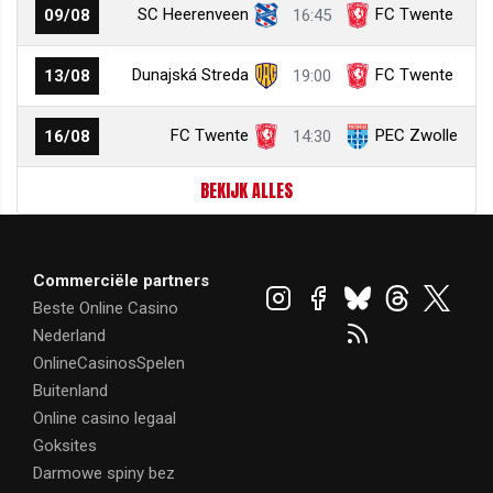
SC Heerenveen
FC Twente
09/08
16:45
Dunajská Streda
FC Twente
13/08
19:00
FC Twente
PEC Zwolle
16/08
14:30
BEKIJK ALLES
Commerciële partners
Beste Online Casino
Nederland
OnlineCasinosSpelen
Buitenland
Online casino legaal
Goksites
Darmowe spiny bez