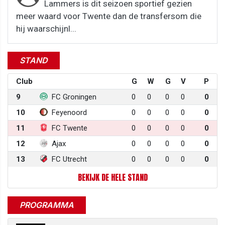
Lammers is dit seizoen sportief gezien
meer waard voor Twente dan de transfersom die
hij waarschijnl...
STAND
Club
G
W
G
V
P
9
FC Groningen
0
0
0
0
0
10
Feyenoord
0
0
0
0
0
11
FC Twente
0
0
0
0
0
12
Ajax
0
0
0
0
0
13
FC Utrecht
0
0
0
0
0
BEKIJK DE HELE STAND
PROGRAMMA