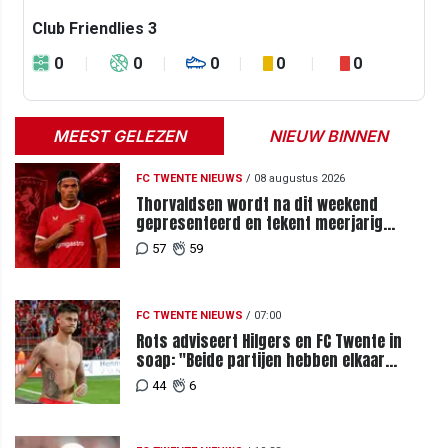
Club Friendlies 3
0
0
0
0
0
MEEST GELEZEN
NIEUW BINNEN
FC TWENTE NIEUWS
/
08 augustus 2026
Thorvaldsen wordt na dit weekend
gepresenteerd en tekent meerjarig
contract bij FC Twente
57
59
FC TWENTE NIEUWS
/
07:00
Rots adviseert Hilgers en FC Twente in
soap: "Beide partijen hebben elkaar
teleurgesteld"
44
6