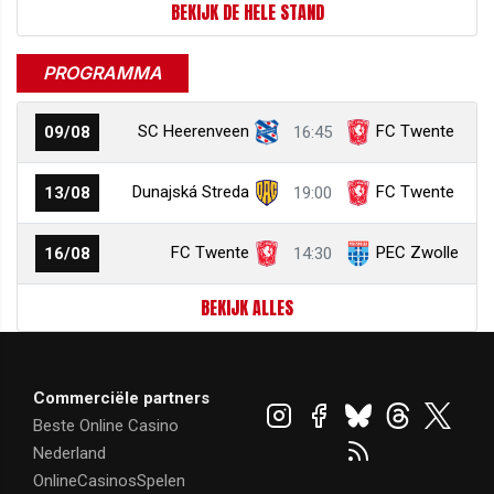
BEKIJK DE HELE STAND
PROGRAMMA
SC Heerenveen
FC Twente
09/08
16:45
Dunajská Streda
FC Twente
13/08
19:00
FC Twente
PEC Zwolle
16/08
14:30
BEKIJK ALLES
Commerciële partners
Beste Online Casino
Nederland
OnlineCasinosSpelen