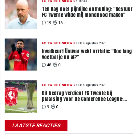
FC TWENTE NIEUWS
/
10:33
Ten Hag doet pijnlijke onthulling: "Bestuur
FC Twente wilde mij monddood maken"
19
16
FC TWENTE NIEUWS
/
08 augustus 2026
Invalbeurt Ünüvar wekt irritatie: "Hoe lang
voetbal je nu al?"
48
0
FC TWENTE NIEUWS
/
08 augustus 2026
Dit bedrag verdient FC Twente bij
plaatsing voor de Conference League:
zoveel loopt het mis bij uitschakeling
9
0
LAATSTE REACTIES