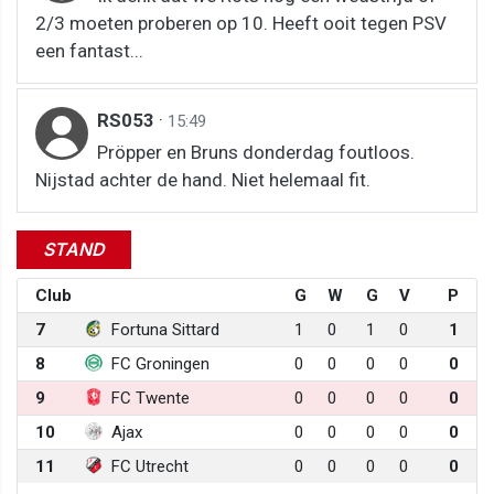
2/3 moeten proberen op 10. Heeft ooit tegen PSV
een fantast...
RS053
·
15:49
Pröpper en Bruns donderdag foutloos.
Nijstad achter de hand. Niet helemaal fit.
STAND
Club
G
W
G
V
P
7
Fortuna Sittard
1
0
1
0
1
8
FC Groningen
0
0
0
0
0
9
FC Twente
0
0
0
0
0
10
Ajax
0
0
0
0
0
11
FC Utrecht
0
0
0
0
0