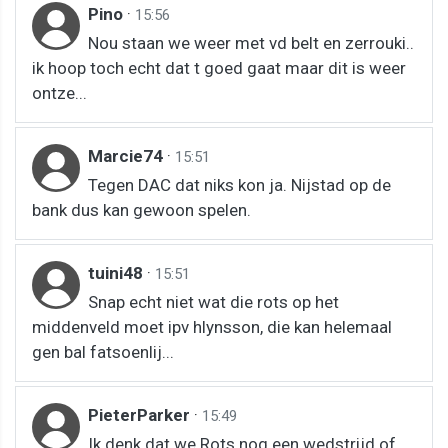
Pino
·
15:56
Nou staan we weer met vd belt en zerrouki..
ik hoop toch echt dat t goed gaat maar dit is weer
ontze...
Marcie74
·
15:51
Tegen DAC dat niks kon ja. Nijstad op de
bank dus kan gewoon spelen.
tuini48
·
15:51
Snap echt niet wat die rots op het
middenveld moet ipv hlynsson, die kan helemaal
gen bal fatsoenlij...
PieterParker
·
15:49
Ik denk dat we Rots nog een wedstrijd of