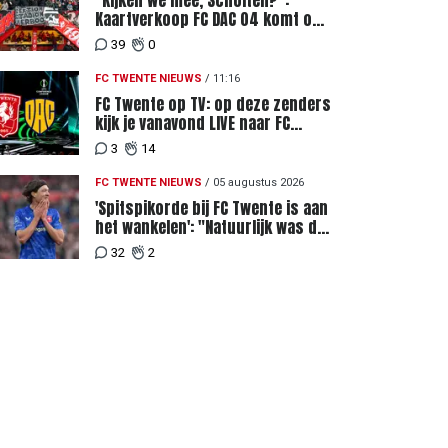
"Kijken we mee, Scholten?":
Kaartverkoop FC DAC 04 komt op
gang, supporters niet blij met
39
0
ticketprijzen
FC TWENTE NIEUWS
/
11:16
FC Twente op TV: op deze zenders
kijk je vanavond LIVE naar FC
Twente - FC DAC 04
3
14
FC TWENTE NIEUWS
/
05 augustus 2026
'Spitspikorde bij FC Twente is aan
het wankelen': "Natuurlijk was dat
een signaal"
32
2