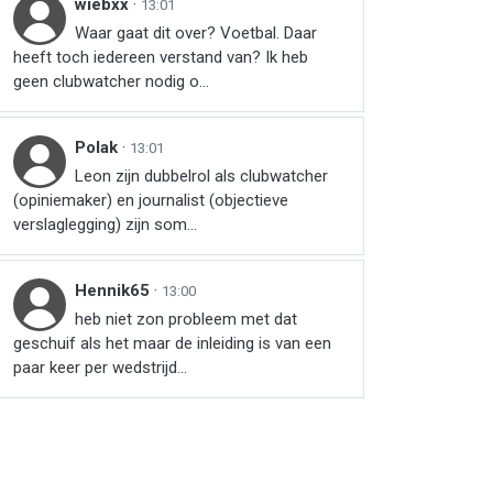
wiebxx
·
13:01
Waar gaat dit over? Voetbal. Daar
heeft toch iedereen verstand van? Ik heb
geen clubwatcher nodig o...
Polak
·
13:01
Leon zijn dubbelrol als clubwatcher
(opiniemaker) en journalist (objectieve
verslaglegging) zijn som...
Hennik65
·
13:00
heb niet zon probleem met dat
geschuif als het maar de inleiding is van een
paar keer per wedstrijd...