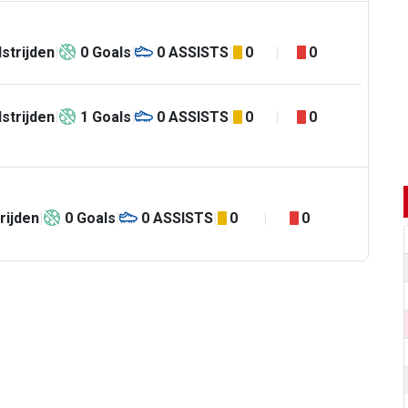
strijden
0
Goals
0
ASSISTS
0
0
strijden
1
Goals
0
ASSISTS
0
0
rijden
0
Goals
0
ASSISTS
0
0