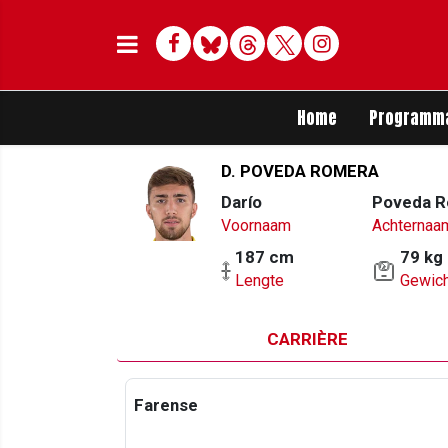
Facebook
Bluesky
Threads
Twitter
Delen op Whats
Home
Programm
D. POVEDA ROMERA
Darío
Poveda 
Voornaam
Achternaa
187 cm
79 kg
Lengte
Gewich
CARRIÈRE
Farense