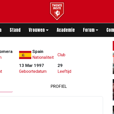
app
a
Stand
Vrouwen
Academie
Forum
Com
Romera
Spain
Club
m
Nationaliteit
13 Mar 1997
29
t
Geboortedatum
Leeftijd
PROFIEL