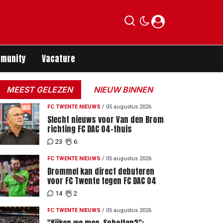
munity
Vacature
MEEST GELEZEN
NIEUW BINNEN
FC TWENTE NIEUWS
/
05 augustus 2026
Slecht nieuws voor Van den Brom
richting FC DAC 04-thuis
23
6
FC TWENTE NIEUWS
/
05 augustus 2026
Drommel kan direct debuteren
voor FC Twente tegen FC DAC 04
14
2
FC TWENTE NIEUWS
/
05 augustus 2026