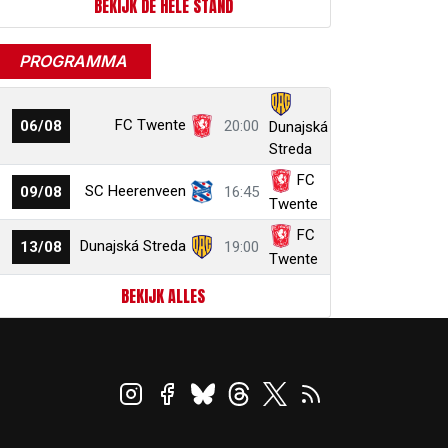
BEKIJK DE HELE STAND
PROGRAMMA
FC Twente
06/08
20:00
Dunajská
Streda
FC
SC Heerenveen
09/08
16:45
Twente
FC
Dunajská Streda
13/08
19:00
Twente
BEKIJK ALLES