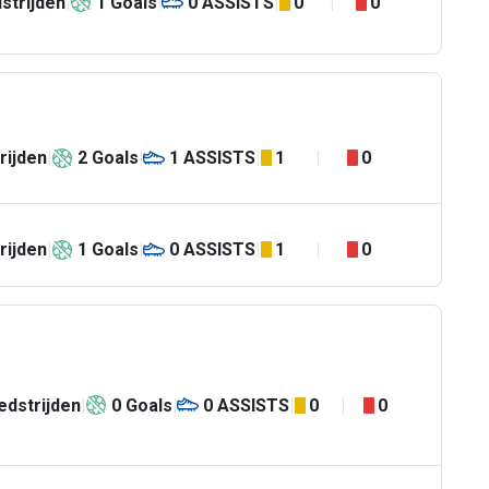
strijden
1
Goals
0
ASSISTS
0
0
rijden
2
Goals
1
ASSISTS
1
0
rijden
1
Goals
0
ASSISTS
1
0
dstrijden
0
Goals
0
ASSISTS
0
0