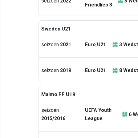
seizoen
2022
3
Wed
Friendlies 3
Sweden U21
seizoen
2021
Euro U21
3
Wedst
seizoen
2019
Euro U21
8
Wedst
Malmo FF U19
seizoen
UEFA Youth
6
We
2015/2016
League