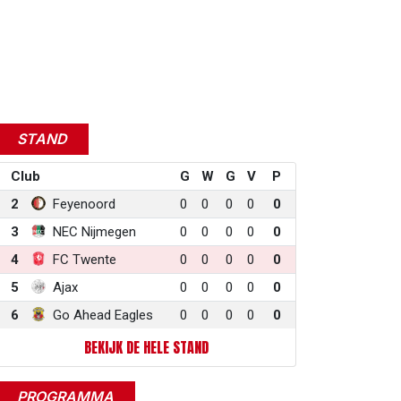
STAND
Club
G
W
G
V
P
2
Feyenoord
0
0
0
0
0
3
NEC Nijmegen
0
0
0
0
0
4
FC Twente
0
0
0
0
0
5
Ajax
0
0
0
0
0
6
Go Ahead Eagles
0
0
0
0
0
BEKIJK DE HELE STAND
PROGRAMMA