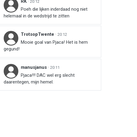
RK
·
20:12
Poeh die lijken inderdaad nog niet
helemaal in de wedstrijd te zitten
TrotsopTwente
·
20:12
Mooie goal van Pjaca! Het is hem
gegund!
manusjanus
·
20:11
Pjaca!!! DAC wel erg slecht
daarentegen, mijn hemel.