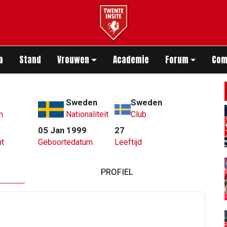
app
a
Stand
Vrouwen
Academie
Forum
Com
Sweden
Sweden
m
Nationaliteit
Club
05 Jan 1999
27
t
Geboortedatum
Leeftijd
PROFIEL