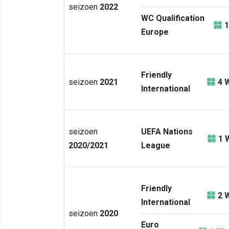
seizoen
2022
WC Qualification
1
Europe
Friendly
seizoen
2021
4
W
International
seizoen
UEFA Nations
1
2020/2021
League
Friendly
2
W
International
seizoen
2020
Euro