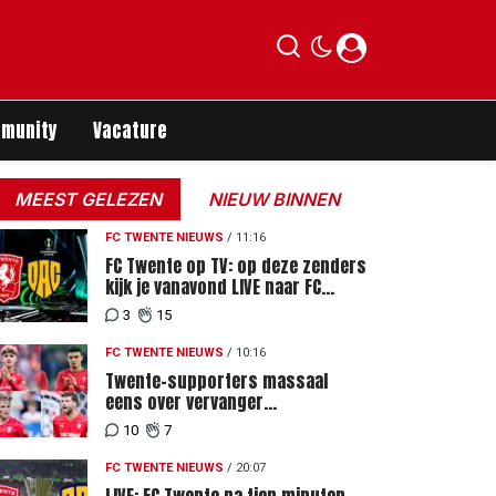
munity
Vacature
MEEST GELEZEN
NIEUW BINNEN
FC TWENTE NIEUWS
/
11:16
FC Twente op TV: op deze zenders
kijk je vanavond LIVE naar FC
Twente - FC DAC 04
3
15
FC TWENTE NIEUWS
/
10:16
Twente-supporters massaal
eens over vervanger
geblesseerde Lemkin tegen FC
10
7
DAC 04
FC TWENTE NIEUWS
/
20:07