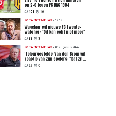
LIVE: FC Twente na tien minuten
op 2-0 tegen FC DAC 1904
101
16
FC TWENTE NIEUWS
/
12:19
Wagelaar wil nieuwe FC Twente-
watcher: "Dit kan echt niet meer"
33
3
FC TWENTE NIEUWS
/
05 augustus 2026
'Teleurgestelde' Van den Brom wil
reactie van zijn spelers: "Dat zit
bij mij het meeste diep"
29
0