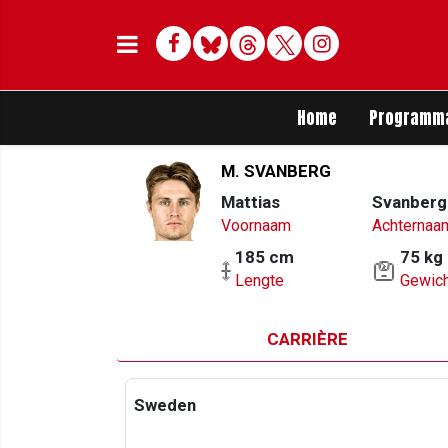
Facebook
Bluesky
Threads
Twitter
Delen op Whats
Home
Programm
M. SVANBERG
Mattias
Svanberg
Voornaam
Achternaa
185 cm
75 kg
Lengte
Gewich
CARRIÈRE
Sweden