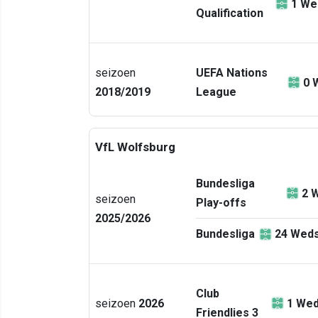
1
Wed
Qualification
seizoen
UEFA Nations
0
2018/2019
League
VfL Wolfsburg
Bundesliga
2
W
seizoen
Play-offs
2025/2026
Bundesliga
24
Weds
Club
seizoen
2026
1
Wed
Friendlies 3