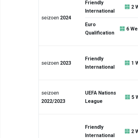
Friendly
2
W
International
seizoen
2024
Euro
6
Wed
Qualification
Friendly
seizoen
2023
1
W
International
seizoen
UEFA Nations
5
2022/2023
League
Friendly
2
W
International