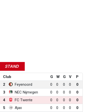
STAND
Club
G
W
G
V
P
2
Feyenoord
0
0
0
0
0
3
NEC Nijmegen
0
0
0
0
0
4
FC Twente
0
0
0
0
0
5
Ajax
0
0
0
0
0