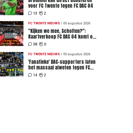
Drommel kan direct debuteren
voor FC Twente tegen FC DAC 04
13
2
FC TWENTE NIEUWS
/
05 augustus 2026
"Kijken we mee, Scholten?":
Kaartverkoop FC DAC 04 komt op
gang, supporters niet blij met
38
0
ticketprijzen
FC TWENTE NIEUWS
/
05 augustus 2026
'Fanatieke' DAC-supporters laten
het massaal afweten tegen FC
Twente
14
2