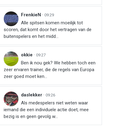
FrenkieN
·
09:29
Alle spitsen komen moeilijk tot
scoren, dat komt door het vertragen van de
buitenspelers en het midd...
okkie
·
09:27
Ben ik nou gek? We hebben toch een
zeer ervaren trainer, die de regels van Europa
zeer goed moet ken...
daslekker
·
09:26
Als medespelers niet weten waar
iemand die een individuele actie doet, mee
bezig is en geen gevolg w...