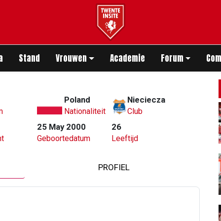
app
a
Stand
Vrouwen
Academie
Forum
Com
Poland
Nieciecza
m
Nationaliteit
Club
25 May 2000
26
t
Geboortedatum
Leeftijd
PROFIEL