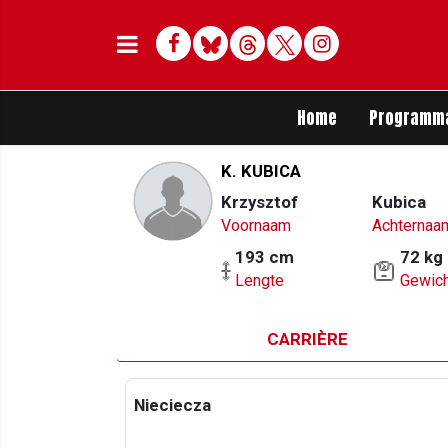
Facebook
Bluesky
Threads
Twitter
Delen op Whats
Home
Programm
K. KUBICA
Krzysztof
Kubica
Voornaam
Achternaa
193 cm
72 kg
Lengte
Gewich
CARRIÈRE
Nieciecza