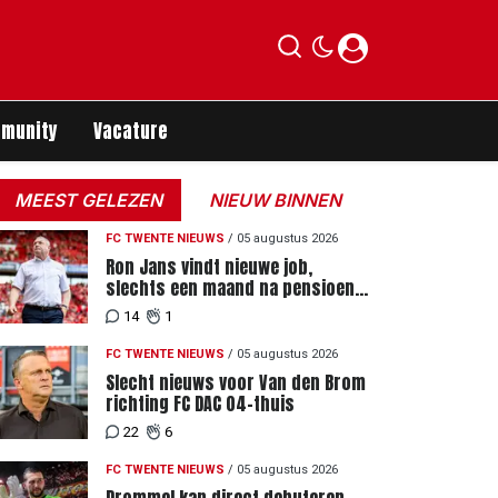
munity
Vacature
MEEST GELEZEN
NIEUW BINNEN
FC TWENTE NIEUWS
/
05 augustus 2026
Ron Jans vindt nieuwe job,
slechts een maand na pensioen
als hoofdtrainer
14
1
FC TWENTE NIEUWS
/
05 augustus 2026
Slecht nieuws voor Van den Brom
richting FC DAC 04-thuis
22
6
FC TWENTE NIEUWS
/
05 augustus 2026