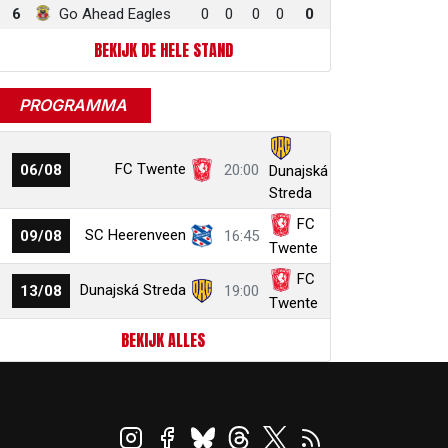
6
Go Ahead Eagles
0
0
0
0
0
BEKIJK DE HELE STAND
PROGRAMMA
FC Twente
06/08
20:00
Dunajská
Streda
FC
SC Heerenveen
09/08
16:45
Twente
FC
Dunajská Streda
13/08
19:00
Twente
BEKIJK ALLES