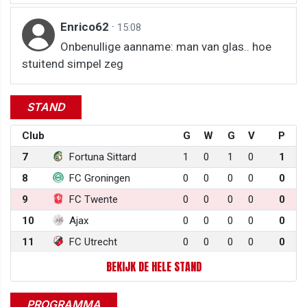
Enrico62
·
15:08
Onbenullige aanname: man van glas.. hoe
stuitend simpel zeg
STAND
Club
G
W
G
V
P
7
Fortuna Sittard
1
0
1
0
1
8
FC Groningen
0
0
0
0
0
9
FC Twente
0
0
0
0
0
10
Ajax
0
0
0
0
0
11
FC Utrecht
0
0
0
0
0
BEKIJK DE HELE STAND
PROGRAMMA