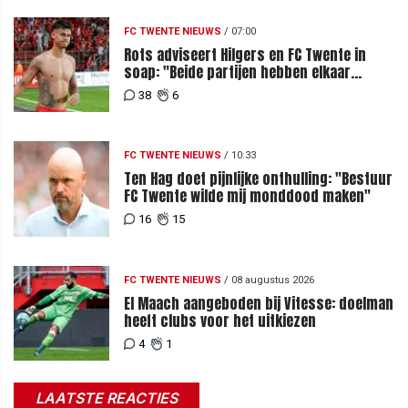
FC TWENTE NIEUWS
/
07:00
Rots adviseert Hilgers en FC Twente in
soap: "Beide partijen hebben elkaar
teleurgesteld"
38
6
FC TWENTE NIEUWS
/
10:33
Ten Hag doet pijnlijke onthulling: "Bestuur
FC Twente wilde mij monddood maken"
16
15
FC TWENTE NIEUWS
/
08 augustus 2026
El Maach aangeboden bij Vitesse: doelman
heeft clubs voor het uitkiezen
4
1
LAATSTE REACTIES