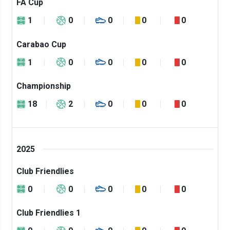
FA Cup
1
0
0
0
0
Carabao Cup
1
0
0
0
0
Championship
18
2
0
0
0
2025
Club Friendlies
0
0
0
0
0
Club Friendlies 1