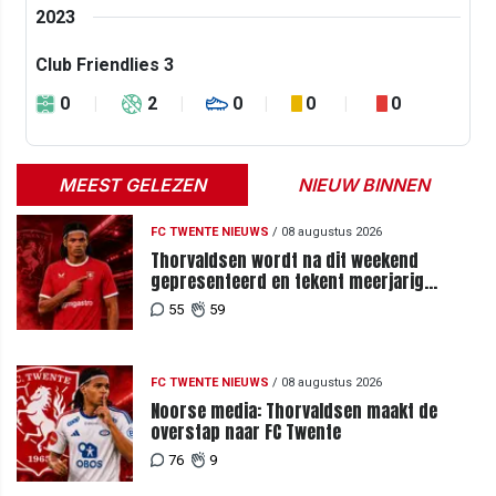
2023
Club Friendlies 3
0
2
0
0
0
MEEST GELEZEN
NIEUW BINNEN
FC TWENTE NIEUWS
/
08 augustus 2026
Thorvaldsen wordt na dit weekend
gepresenteerd en tekent meerjarig
contract bij FC Twente
55
59
FC TWENTE NIEUWS
/
08 augustus 2026
Noorse media: Thorvaldsen maakt de
overstap naar FC Twente
76
9