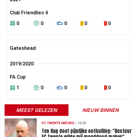
Club Friendlies 4
0
0
0
0
0
Gateshead
2019/2020
FA Cup
1
0
0
0
0
MEEST GELEZEN
NIEUW BINNEN
FC TWENTE NIEUWS
/
10:33
Ten Hag doet pijnlijke onthulling: "Bestuur
FC Twente wilde mij monddood maken"