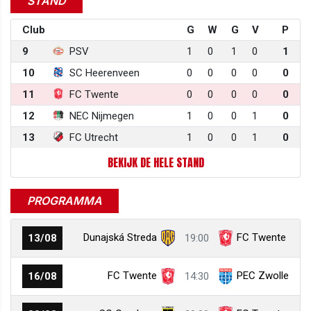
STAND
Club
G
W
G
V
P
9
PSV
1
0
1
0
1
10
SC Heerenveen
0
0
0
0
0
11
FC Twente
0
0
0
0
0
12
NEC Nijmegen
1
0
0
1
0
13
FC Utrecht
1
0
0
1
0
BEKIJK DE HELE STAND
PROGRAMMA
Dunajská Streda
FC Twente
13/08
19:00
FC Twente
PEC Zwolle
16/08
14:30