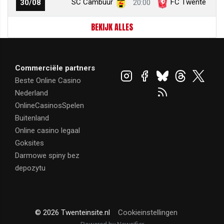
SC Cambuur
FC Twente
30/08
20:00
BEKIJK ALLES
Commerciële partners
Beste Online Casino
Nederland
OnlineCasinosSpelen
Buitenland
Online casino legaal
Goksites
Darmowe spiny bez
depozytu
© 2026 Twenteinsite.nl
Cookieinstellingen