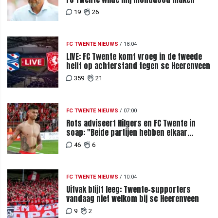
19
26
FC TWENTE NIEUWS
/
18:04
LIVE: FC Twente komt vroeg in de tweede
helft op achterstand tegen sc Heerenveen
359
21
FC TWENTE NIEUWS
/
07:00
Rots adviseert Hilgers en FC Twente in
soap: "Beide partijen hebben elkaar
teleurgesteld"
46
6
FC TWENTE NIEUWS
/
10:04
Uitvak blijft leeg: Twente-supporters
vandaag niet welkom bij sc Heerenveen
9
2