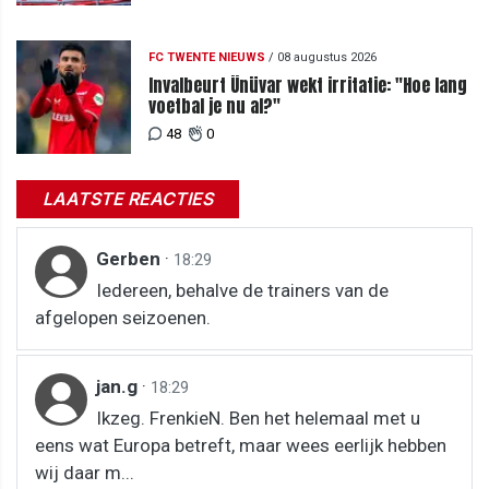
FC TWENTE NIEUWS
/
08 augustus 2026
Invalbeurt Ünüvar wekt irritatie: "Hoe lang
voetbal je nu al?"
48
0
LAATSTE REACTIES
Gerben
·
18:29
Iedereen, behalve de trainers van de
afgelopen seizoenen.
jan.g
·
18:29
Ikzeg. FrenkieN. Ben het helemaal met u
eens wat Europa betreft, maar wees eerlijk hebben
wij daar m...