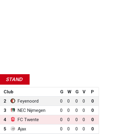
STAND
Club
G
W
G
V
P
2
Feyenoord
0
0
0
0
0
3
NEC Nijmegen
0
0
0
0
0
4
FC Twente
0
0
0
0
0
5
Ajax
0
0
0
0
0