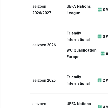
seizoen
UEFA Nations
0
2026/2027
League
Friendly
0
W
International
seizoen
2026
WC Qualification
6
Europe
Friendly
seizoen
2025
2
W
International
seizoen
UEFA Nations
4