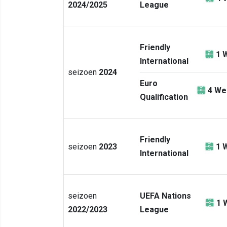
2024/2025
League
Friendly
1
W
International
seizoen
2024
Euro
4
Wed
Qualification
Friendly
seizoen
2023
1
W
International
seizoen
UEFA Nations
1
2022/2023
League