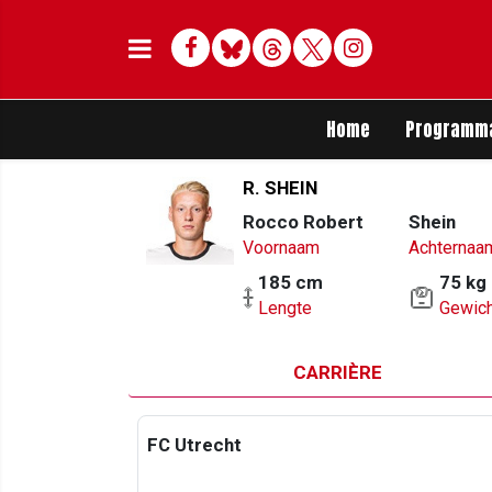
Facebook
Bluesky
Threads
Twitter
Delen op Whats
Home
Programm
R. SHEIN
Rocco Robert
Shein
Voornaam
Achternaa
185 cm
75 kg
Lengte
Gewich
CARRIÈRE
FC Utrecht