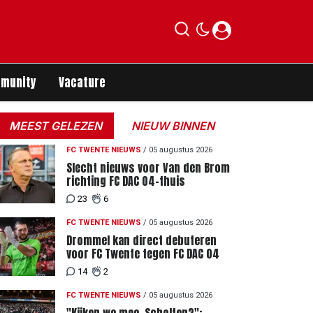
munity
Vacature
MEEST GELEZEN
NIEUW BINNEN
FC TWENTE NIEUWS
/
05 augustus 2026
Slecht nieuws voor Van den Brom
richting FC DAC 04-thuis
23
6
FC TWENTE NIEUWS
/
05 augustus 2026
Drommel kan direct debuteren
voor FC Twente tegen FC DAC 04
14
2
FC TWENTE NIEUWS
/
05 augustus 2026