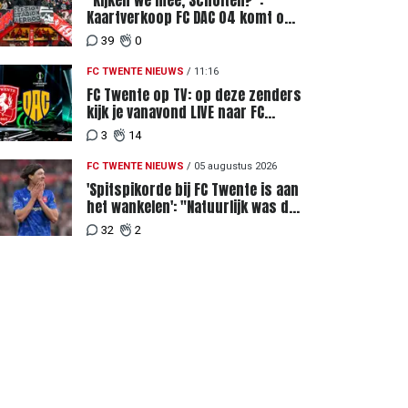
"Kijken we mee, Scholten?":
Kaartverkoop FC DAC 04 komt op
gang, supporters niet blij met
39
0
ticketprijzen
FC TWENTE NIEUWS
/
11:16
FC Twente op TV: op deze zenders
kijk je vanavond LIVE naar FC
Twente - FC DAC 04
3
14
FC TWENTE NIEUWS
/
05 augustus 2026
'Spitspikorde bij FC Twente is aan
het wankelen': "Natuurlijk was dat
een signaal"
32
2