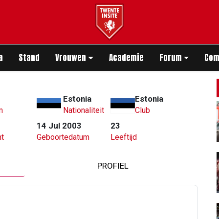
app
a
Stand
Vrouwen
Academie
Forum
Com
Estonia
Estonia
m
Nationaliteit
Club
14 Jul 2003
23
t
Geboortedatum
Leeftijd
PROFIEL