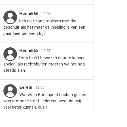
Hennik65
·
13:00
heb niet zon probleem met dat
geschuif als het maar de inleiding is van een
paar keer per wedstrijd...
Hennik65
·
12:57
Rots heeft bewezen daar te kunnen
spelen, als rechtsbuiten moeten we het nog
steeds zien...
Eerem
·
12:55
Wat wij in Boedapest hebben gezien
was armoede troef. Iedereen weet dat wij
veel beter kunnen, dus l...