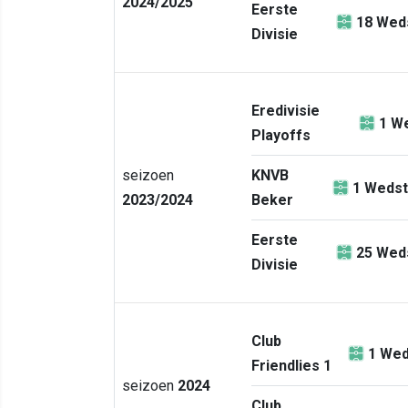
2024/2025
Eerste
18
Weds
Divisie
Eredivisie
1
We
Playoffs
seizoen
KNVB
1
Wedst
2023/2024
Beker
Eerste
25
Weds
Divisie
Club
1
Wed
Friendlies 1
seizoen
2024
Club