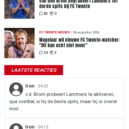
Van den Brom degradeert Lammers tot
derde spits bij FC Twente
82
0
FC TWENTE NIEUWS
/
06 augustus 2026
Wagelaar wil nieuwe FC Twente-watcher:
"Dit kan echt niet meer"
34
3
LAATSTE REACTIES
Iron
·
04:33
v.d. Brom probeert Lammers te aktiveren,
qua voetbal, is hij de beste spits, maar hij is overal
misl...
Iron
·
04:15