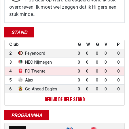
overdreven. Ik moet wel zeggen dat ik Hilgers een
stuk minde...
STAND
Club
G
W
G
V
P
2
Feyenoord
0
0
0
0
0
3
NEC Nijmegen
0
0
0
0
0
4
FC Twente
0
0
0
0
0
5
Ajax
0
0
0
0
0
6
Go Ahead Eagles
0
0
0
0
0
BEKIJK DE HELE STAND
PROGRAMMA