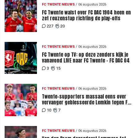
FC TWENTE NIEUWS
/
06 augustus 2026
FC Twente walst over FC DAC 1904 heen en
zet reuzenstap richting de play-offs
227
20
FC TWENTE NIEUWS
/
06 augustus 2026
FC Twente op TV: op deze zenders kijk je
vanavond LIVE naar FC Twente - FC DAC 04
3
15
FC TWENTE NIEUWS
/
06 augustus 2026
Twente-supporters massaal eens over
vervanger geblesseerde Lemkin tegen FC
DAC 04
10
7
FC TWENTE NIEUWS
/
06 augustus 2026