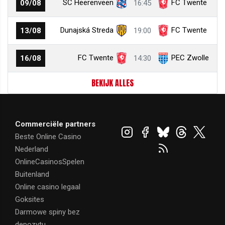
SC Heerenveen
FC Twente
09/08
16:45
Dunajská Streda
FC Twente
13/08
19:00
FC Twente
PEC Zwolle
16/08
14:30
BEKIJK ALLES
Commerciële partners
Beste Online Casino
Nederland
OnlineCasinosSpelen
Buitenland
Online casino legaal
Goksites
Darmowe spiny bez
depozytu