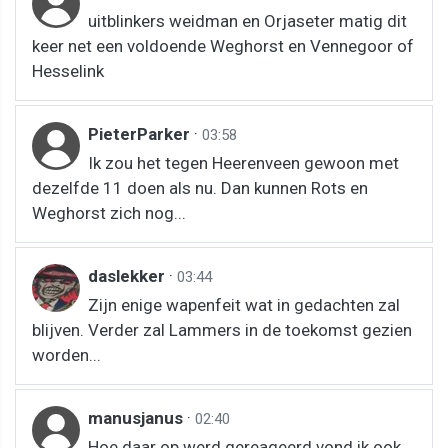
uitblinkers weidman en Orjaseter matig dit
keer net een voldoende Weghorst en Vennegoor of
Hesselink
PieterParker
·
03:58
Ik zou het tegen Heerenveen gewoon met
dezelfde 11 doen als nu. Dan kunnen Rots en
Weghorst zich nog...
daslekker
·
03:44
Zijn enige wapenfeit wat in gedachten zal
blijven. Verder zal Lammers in de toekomst gezien
worden...
manusjanus
·
02:40
Hoe daar op werd gereageerd vond ik ook