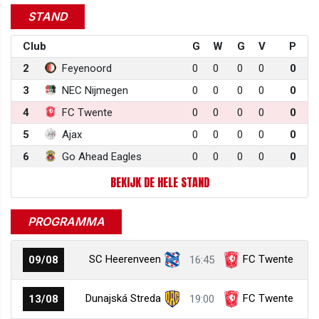
STAND
Club
G
W
G
V
P
2
Feyenoord
0
0
0
0
0
3
NEC Nijmegen
0
0
0
0
0
4
FC Twente
0
0
0
0
0
5
Ajax
0
0
0
0
0
6
Go Ahead Eagles
0
0
0
0
0
BEKIJK DE HELE STAND
PROGRAMMA
SC Heerenveen
FC Twente
09/08
16:45
Dunajská Streda
FC Twente
13/08
19:00