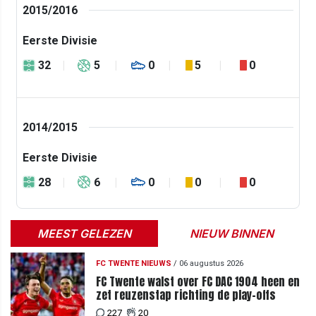
2015/2016
Eerste Divisie
32
5
0
5
0
2014/2015
Eerste Divisie
28
6
0
0
0
MEEST GELEZEN
NIEUW BINNEN
FC TWENTE NIEUWS
/
06 augustus 2026
FC Twente walst over FC DAC 1904 heen en
zet reuzenstap richting de play-offs
227
20