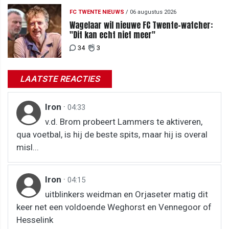
FC TWENTE NIEUWS
/
06 augustus 2026
Wagelaar wil nieuwe FC Twente-watcher:
"Dit kan echt niet meer"
34
3
LAATSTE REACTIES
Iron
·
04:33
v.d. Brom probeert Lammers te aktiveren,
qua voetbal, is hij de beste spits, maar hij is overal
misl...
Iron
·
04:15
uitblinkers weidman en Orjaseter matig dit
keer net een voldoende Weghorst en Vennegoor of
Hesselink