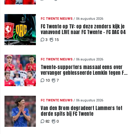
FC TWENTE NIEUWS
/
06 augustus 2026
FC Twente op TV: op deze zenders kijk je
vanavond LIVE naar FC Twente - FC DAC 04
3
15
FC TWENTE NIEUWS
/
06 augustus 2026
Twente-supporters massaal eens over
vervanger geblesseerde Lemkin tegen FC
DAC 04
10
7
FC TWENTE NIEUWS
/
06 augustus 2026
Van den Brom degradeert Lammers tot
derde spits bij FC Twente
82
0