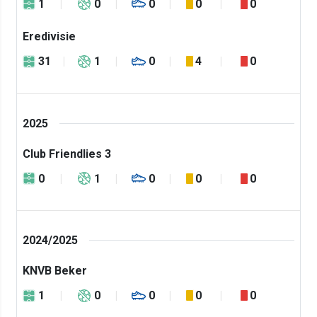
1
0
0
0
0
Eredivisie
31
1
0
4
0
2025
Club Friendlies 3
0
1
0
0
0
2024/2025
KNVB Beker
1
0
0
0
0