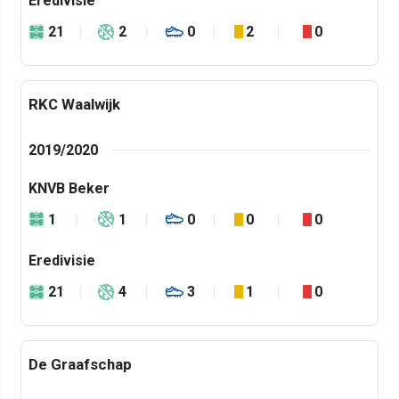
Eredivisie
21
2
0
2
0
RKC Waalwijk
2019/2020
KNVB Beker
1
1
0
0
0
Eredivisie
21
4
3
1
0
De Graafschap