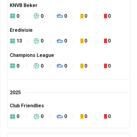
KNVB Beker
0
0
0
0
0
Eredivisie
13
0
0
0
0
Champions League
0
0
0
0
0
2025
Club Friendlies
0
0
0
0
0