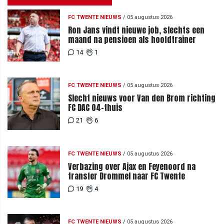
FC TWENTE NIEUWS
/
05 augustus 2026
Ron Jans vindt nieuwe job, slechts een
maand na pensioen als hoofdtrainer
14
1
FC TWENTE NIEUWS
/
05 augustus 2026
Slecht nieuws voor Van den Brom richting
FC DAC 04-thuis
21
6
FC TWENTE NIEUWS
/
05 augustus 2026
Verbazing over Ajax en Feyenoord na
transfer Drommel naar FC Twente
19
4
FC TWENTE NIEUWS
/
05 augustus 2026