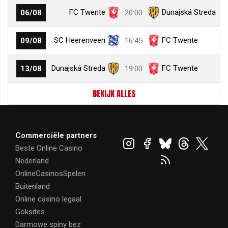
FC Twente
Dunajská Streda
06/08
20:00
SC Heerenveen
FC Twente
09/08
16:45
Dunajská Streda
FC Twente
13/08
19:00
BEKIJK ALLES
Commerciële partners
Beste Online Casino
Nederland
OnlineCasinosSpelen
Buitenland
Online casino legaal
Goksites
Darmowe spiny bez