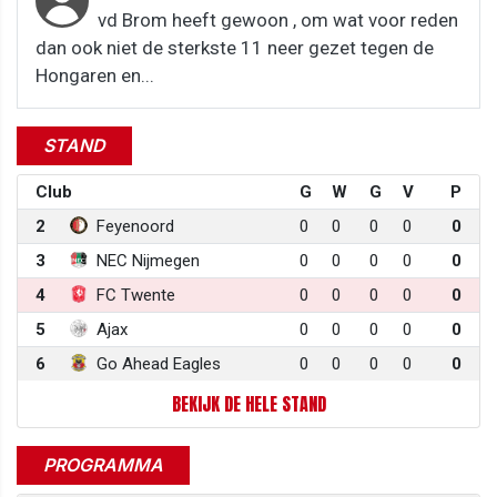
vd Brom heeft gewoon , om wat voor reden
dan ook niet de sterkste 11 neer gezet tegen de
Hongaren en...
STAND
Club
G
W
G
V
P
2
Feyenoord
0
0
0
0
0
3
NEC Nijmegen
0
0
0
0
0
4
FC Twente
0
0
0
0
0
5
Ajax
0
0
0
0
0
6
Go Ahead Eagles
0
0
0
0
0
BEKIJK DE HELE STAND
PROGRAMMA