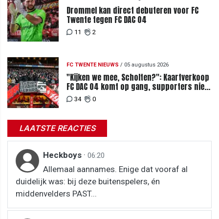
Drommel kan direct debuteren voor FC
Twente tegen FC DAC 04
11
2
FC TWENTE NIEUWS
/
05 augustus 2026
"Kijken we mee, Scholten?": Kaartverkoop
FC DAC 04 komt op gang, supporters niet
blij met ticketprijzen
34
0
LAATSTE REACTIES
Heckboys
·
06:20
Allemaal aannames. Enige dat vooraf al
duidelijk was: bij deze buitenspelers, én
middenvelders PAST...