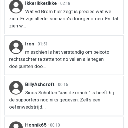
Ikkerikketikke
·
02:18
Wat vd Brom hier zegt is precies wat we
zien. Er zijn allerlei scenario's doorgenomen. En dat
zien w...
Iron
·
01:51
misschien is het verstandig om peixoto
rechtsachter te zette tot no vallen alle tegen
doelpunten doo...
BillyAshcroft
·
00:15
Sinds Scholten "aan de macht" is heeft hij
de supporters nog niks gegeven. Zelfs een
oefenwedstrijd...
Hennik65
·
00:10