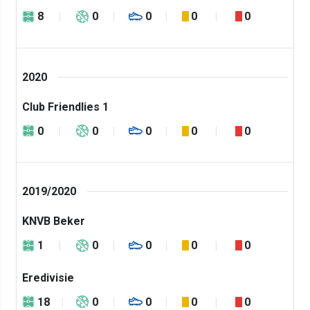
8
0
0
0
0
2020
Club Friendlies 1
0
0
0
0
0
2019/2020
KNVB Beker
1
0
0
0
0
Eredivisie
18
0
0
0
0