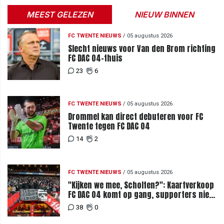
MEEST GELEZEN
NIEUW BINNEN
FC TWENTE NIEUWS
/
05 augustus 2026
Slecht nieuws voor Van den Brom richting
FC DAC 04-thuis
23
6
FC TWENTE NIEUWS
/
05 augustus 2026
Drommel kan direct debuteren voor FC
Twente tegen FC DAC 04
14
2
FC TWENTE NIEUWS
/
05 augustus 2026
"Kijken we mee, Scholten?": Kaartverkoop
FC DAC 04 komt op gang, supporters niet
blij met ticketprijzen
38
0