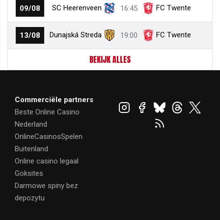
SC Heerenveen
FC Twente
09/08
16:45
Dunajská Streda
FC Twente
13/08
19:00
BEKIJK ALLES
Commerciële partners
Beste Online Casino
Nederland
OnlineCasinosSpelen
Buitenland
Online casino legaal
Goksites
Darmowe spiny bez
depozytu