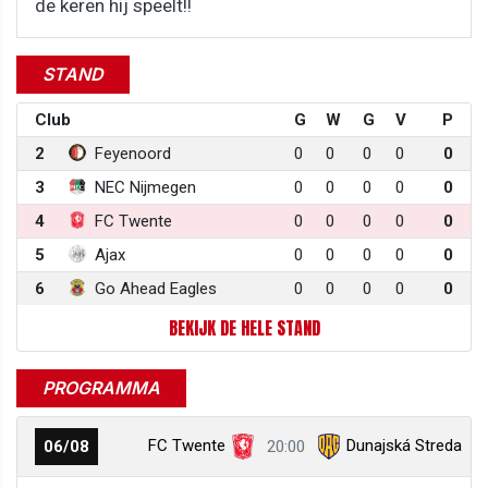
de keren hij speelt!!
STAND
Club
G
W
G
V
P
2
Feyenoord
0
0
0
0
0
3
NEC Nijmegen
0
0
0
0
0
4
FC Twente
0
0
0
0
0
5
Ajax
0
0
0
0
0
6
Go Ahead Eagles
0
0
0
0
0
BEKIJK DE HELE STAND
PROGRAMMA
FC Twente
Dunajská Streda
06/08
20:00