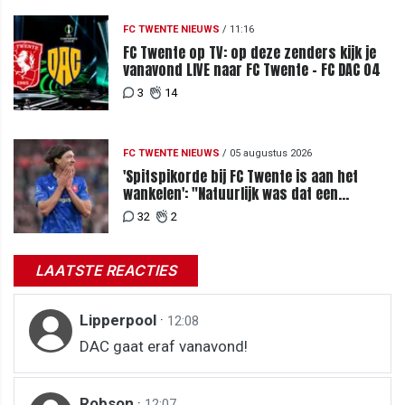
FC TWENTE NIEUWS
/
11:16
FC Twente op TV: op deze zenders kijk je
vanavond LIVE naar FC Twente - FC DAC 04
3
14
FC TWENTE NIEUWS
/
05 augustus 2026
'Spitspikorde bij FC Twente is aan het
wankelen': "Natuurlijk was dat een
signaal"
32
2
LAATSTE REACTIES
Lipperpool
·
12:08
DAC gaat eraf vanavond!
Robson
·
12:07