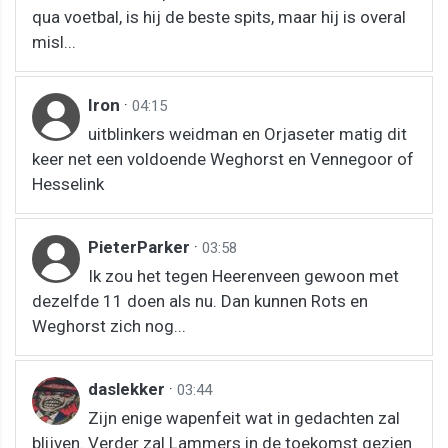
qua voetbal, is hij de beste spits, maar hij is overal
misl...
Iron
·
04:15
uitblinkers weidman en Orjaseter matig dit
keer net een voldoende Weghorst en Vennegoor of
Hesselink
PieterParker
·
03:58
Ik zou het tegen Heerenveen gewoon met
dezelfde 11 doen als nu. Dan kunnen Rots en
Weghorst zich nog...
daslekker
·
03:44
Zijn enige wapenfeit wat in gedachten zal
blijven. Verder zal Lammers in de toekomst gezien