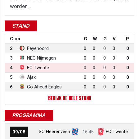
worden...
STAND
Club
G
W
G
V
P
2
Feyenoord
0
0
0
0
0
3
NEC Nijmegen
0
0
0
0
0
4
FC Twente
0
0
0
0
0
5
Ajax
0
0
0
0
0
6
Go Ahead Eagles
0
0
0
0
0
BEKIJK DE HELE STAND
PROGRAMMA
SC Heerenveen
FC Twente
09/08
16:45