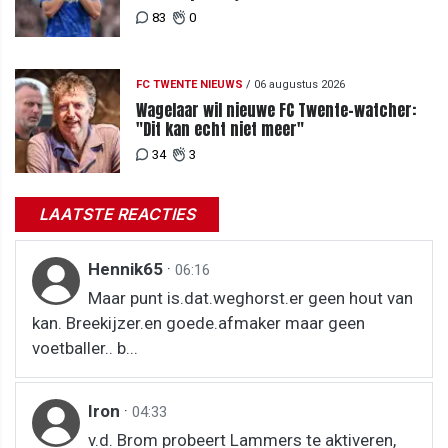
83
0
FC TWENTE NIEUWS
/
06 augustus 2026
Wagelaar wil nieuwe FC Twente-watcher:
"Dit kan echt niet meer"
34
3
LAATSTE REACTIES
Hennik65
·
06:16
Maar punt is.dat.weghorst.er geen hout van
kan. Breekijzer.en goede.afmaker maar geen
voetballer.. b...
Iron
·
04:33
v.d. Brom probeert Lammers te aktiveren,