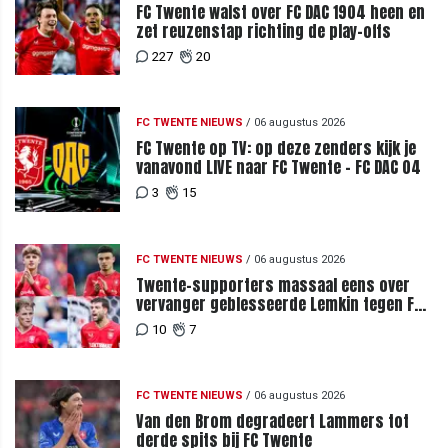
FC Twente walst over FC DAC 1904 heen en
zet reuzenstap richting de play-offs
227
20
FC TWENTE NIEUWS
/
06 augustus 2026
FC Twente op TV: op deze zenders kijk je
vanavond LIVE naar FC Twente - FC DAC 04
3
15
FC TWENTE NIEUWS
/
06 augustus 2026
Twente-supporters massaal eens over
vervanger geblesseerde Lemkin tegen FC
DAC 04
10
7
FC TWENTE NIEUWS
/
06 augustus 2026
Van den Brom degradeert Lammers tot
derde spits bij FC Twente