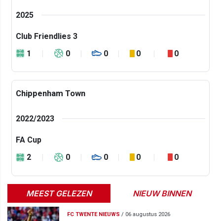
2025
Club Friendlies 3
1
0
0
0
0
Chippenham Town
2022/2023
FA Cup
2
0
0
0
0
MEEST GELEZEN
NIEUW BINNEN
FC TWENTE NIEUWS
/
06 augustus 2026