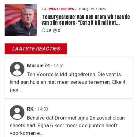
FC TWENTE NIEUWS
/
05 augustus 2026
'Teleurgestelde' Van den Brom wil reactie
van zijn spelers: "Dat zit bij mij het
meeste diep"
29
0
LAATSTE REACTIES
Marcie74
·
14:51
Ten Voorde is idd uitgedreten. Die vent is
kind aan huis en niet meer serieus te nemen. Elke 4
jaar...
RK
·
14:50
Behalve dat Drommel bijna 2x zoveel clean
sheets had. Bijna 6 keer meer doelpunten heeft
voorkomen e...