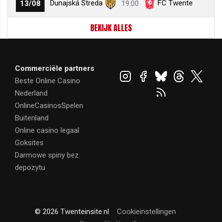
Dunajská Streda
FC Twente
13/08
19:00
BEKIJK ALLES
Commerciële partners
Beste Online Casino
Nederland
OnlineCasinosSpelen
Buitenland
Online casino legaal
Goksites
Darmowe spiny bez
depozytu
© 2026 Twenteinsite.nl
Cookieinstellingen