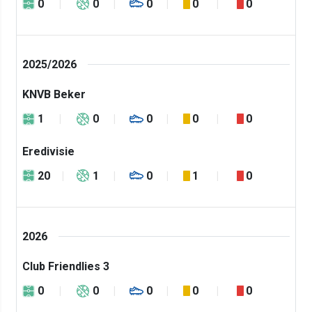
0
0
0
0
0
2025/2026
KNVB Beker
1
0
0
0
0
Eredivisie
20
1
0
1
0
2026
Club Friendlies 3
0
0
0
0
0