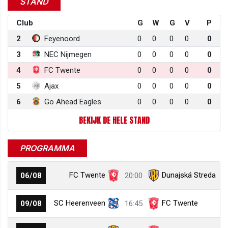
STAND
Club
G
W
G
V
P
2
Feyenoord
0
0
0
0
0
3
NEC Nijmegen
0
0
0
0
0
4
FC Twente
0
0
0
0
0
5
Ajax
0
0
0
0
0
6
Go Ahead Eagles
0
0
0
0
0
BEKIJK DE HELE STAND
PROGRAMMA
FC Twente
Dunajská Streda
06/08
20:00
SC Heerenveen
FC Twente
09/08
16:45