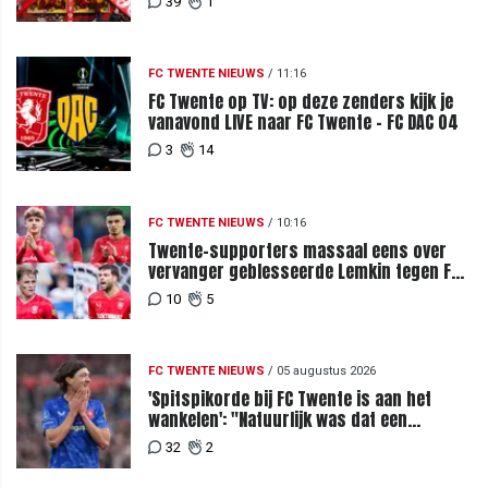
39
1
FC TWENTE NIEUWS
/
11:16
FC Twente op TV: op deze zenders kijk je
vanavond LIVE naar FC Twente - FC DAC 04
3
14
FC TWENTE NIEUWS
/
10:16
Twente-supporters massaal eens over
vervanger geblesseerde Lemkin tegen FC
DAC 04
10
5
FC TWENTE NIEUWS
/
05 augustus 2026
'Spitspikorde bij FC Twente is aan het
wankelen': "Natuurlijk was dat een
signaal"
32
2