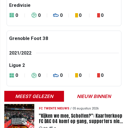
Eredivisie
0
0
0
0
0
Grenoble Foot 38
2021/2022
Ligue 2
0
0
0
0
0
MEEST GELEZEN
NIEUW BINNEN
FC TWENTE NIEUWS
/
05 augustus 2026
"Kijken we mee, Scholten?": Kaartverkoop
FC DAC 04 komt op gang, supporters niet
blij met ticketprijzen