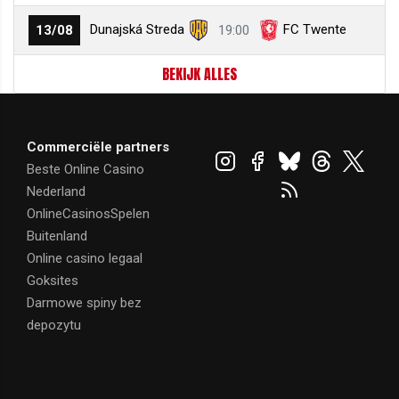
Dunajská Streda
FC Twente
13/08
19:00
BEKIJK ALLES
Commerciële partners
Beste Online Casino
Nederland
OnlineCasinosSpelen
Buitenland
Online casino legaal
Goksites
Darmowe spiny bez
depozytu