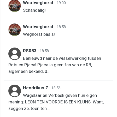
Woutweghorst
·
19:00
Schandalig!
Woutweghorst
·
18:58
Weghorst basis!
RS053
·
18:58
Benieuwd naar de wisselwerking tussen
Rots en Pjaca! Pjaca is geen fan van de RB,
algemeen bekend, d...
Hendrikus.Z
·
18:56
Wagelaar en Verbeek geven hun eigen
mening: LEON TEN VOORDE IS EEN KLUNS. Want,
zeggen ze, toen ten...