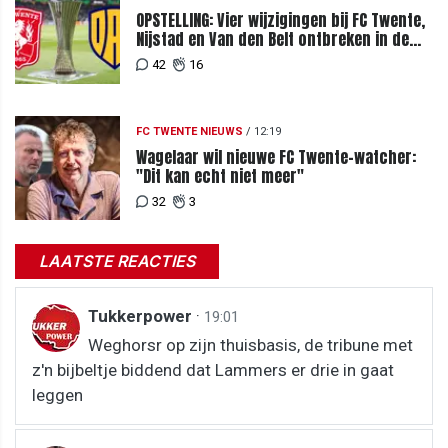
OPSTELLING: Vier wijzigingen bij FC Twente,
Nijstad en Van den Belt ontbreken in de
basis
42
16
FC TWENTE NIEUWS
/
12:19
Wagelaar wil nieuwe FC Twente-watcher:
"Dit kan echt niet meer"
32
3
LAATSTE REACTIES
Tukkerpower
·
19:01
Weghorsr op zijn thuisbasis, de tribune met
z'n bijbeltje biddend dat Lammers er drie in gaat
leggen