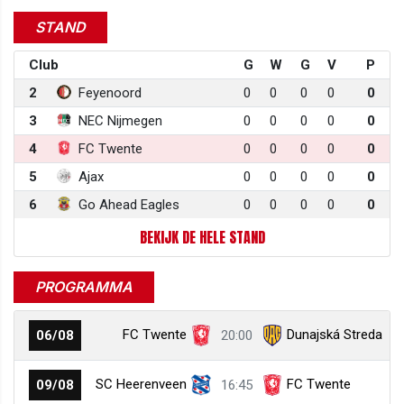
STAND
Club
G
W
G
V
P
2
Feyenoord
0
0
0
0
0
3
NEC Nijmegen
0
0
0
0
0
4
FC Twente
0
0
0
0
0
5
Ajax
0
0
0
0
0
6
Go Ahead Eagles
0
0
0
0
0
BEKIJK DE HELE STAND
PROGRAMMA
FC Twente
Dunajská Streda
06/08
20:00
SC Heerenveen
FC Twente
09/08
16:45