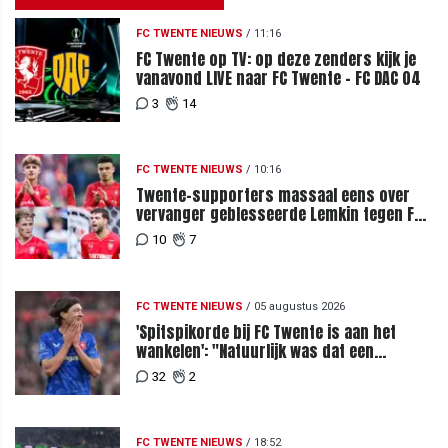
FC TWENTE NIEUWS
/
11:16
FC Twente op TV: op deze zenders kijk je
vanavond LIVE naar FC Twente - FC DAC 04
3
14
FC TWENTE NIEUWS
/
10:16
Twente-supporters massaal eens over
vervanger geblesseerde Lemkin tegen FC
DAC 04
10
7
FC TWENTE NIEUWS
/
05 augustus 2026
'Spitspikorde bij FC Twente is aan het
wankelen': "Natuurlijk was dat een
signaal"
32
2
FC TWENTE NIEUWS
/
18:52