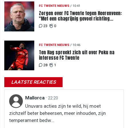
FC TWENTE NIEUWS
/
10:41
Zorgen over FC Twente tegen Heerenveen:
"Met een chagrijnig gevoel richting
Slowakije"
23
0
FC TWENTE NIEUWS
/
10:46
Ten Hag spreekt zich uit over Poku na
interesse FC Twente
28
1
LAATSTE REACTIES
Mallorca
·
22:20
Unuvars acties zijn te wild, hij moet
zichzelf beter beheersen, meer inhouden, zijn
temperament bedw...