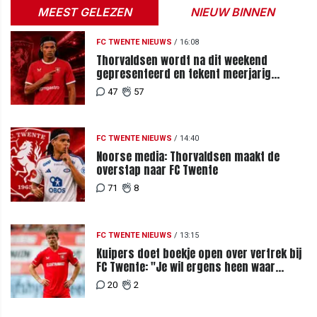
MEEST GELEZEN
NIEUW BINNEN
FC TWENTE NIEUWS
/
16:08
Thorvaldsen wordt na dit weekend
gepresenteerd en tekent meerjarig
contract bij FC Twente
47
57
FC TWENTE NIEUWS
/
14:40
Noorse media: Thorvaldsen maakt de
overstap naar FC Twente
71
8
FC TWENTE NIEUWS
/
13:15
Kuipers doet boekje open over vertrek bij
FC Twente: "Je wil ergens heen waar
mensen je waarderen"
20
2