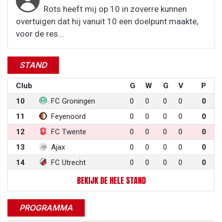
Rots heeft mij op 10 in zoverre kunnen
overtuigen dat hij vanuit 10 een doelpunt maakte,
voor de res...
STAND
Club
G
W
G
V
P
10
FC Groningen
0
0
0
0
0
11
Feyenoord
0
0
0
0
0
12
FC Twente
0
0
0
0
0
13
Ajax
0
0
0
0
0
14
FC Utrecht
0
0
0
0
0
BEKIJK DE HELE STAND
PROGRAMMA