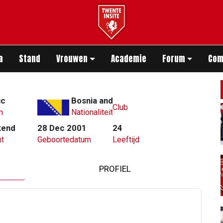
app
a
Stand
Vrouwen
Academie
Forum
Com
ic
Bosnia and Herzegovina
Club
m
Nationaliteit
kend
28 Dec 2001
24
t
Geboortedatum
Leeftijd
PROFIEL