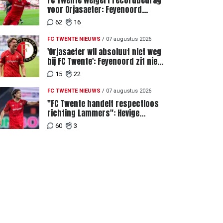
FC Twente weigert recordbedrag
voor Orjasaeter: Feyenoord
genoemd na megabod
62
16
FC TWENTE NIEUWS
/
07 augustus 2026
'Orjasaeter wil absoluut niet weg
bij FC Twente': Feyenoord zit niet
achter recordbod
15
22
FC TWENTE NIEUWS
/
07 augustus 2026
"FC Twente handelt respectloos
richting Lammers": Hevige
discussie rondom degradatie tot
60
3
derde spits