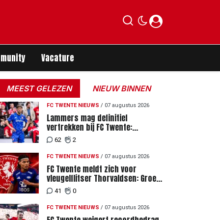
munity
Vacature
MEEST GELEZEN
NIEUW BINNEN
FC TWENTE NIEUWS
/
07 augustus 2026
Lammers mag definitief
vertrekken bij FC Twente:
zaakwaarnemer krijgt deadline
62
2
vanwege komst vervanger
FC TWENTE NIEUWS
/
07 augustus 2026
FC Twente meldt zich voor
vleugelflitser Thorvaldsen: Groen
licht voor miljoenenbod
41
0
FC TWENTE NIEUWS
/
07 augustus 2026