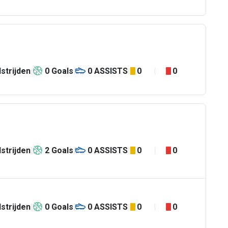
strijden
0
Goals
0
ASSISTS
0
0
strijden
2
Goals
0
ASSISTS
0
0
strijden
0
Goals
0
ASSISTS
0
0