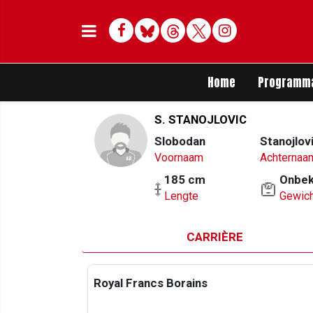
Facebook
Bluesky
Threads
Twitter
Delen op Whats
Home
Programm
S. STANOJLOVIC
Slobodan
Stanojlov
Voornaam
Achternaa
185 cm
Onbe
Lengte
Gewich
CARRIÈRE
Royal Francs Borains