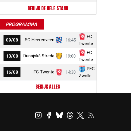
BEKIJK DE HELE STAND
PROGRAMMA
FC
SC Heerenveen
09/08
16:45
Twente
FC
Dunajská Streda
13/08
19:00
Twente
PEC
FC Twente
16/08
14:30
Zwolle
BEKIJK ALLES