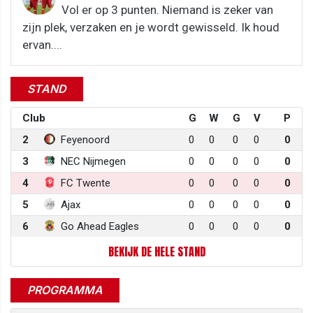
Vol er op 3 punten. Niemand is zeker van
zijn plek, verzaken en je wordt gewisseld. Ik houd
ervan....
STAND
Club
G
W
G
V
P
2
Feyenoord
0
0
0
0
0
3
NEC Nijmegen
0
0
0
0
0
4
FC Twente
0
0
0
0
0
5
Ajax
0
0
0
0
0
6
Go Ahead Eagles
0
0
0
0
0
BEKIJK DE HELE STAND
PROGRAMMA