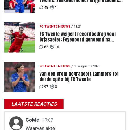
vanwege komst vervanger
48
1
FC TWENTE NIEUWS
/
11:21
FC Twente weigert recordbedrag voor
Orjasaeter: Feyenoord genoemd na
megabod
62
16
FC TWENTE NIEUWS
/
06 augustus 2026
Van den Brom degradeert Lammers tot
derde spits bij FC Twente
97
0
LAATSTE REACTIES
CoMe
·
17:07
Waarvan akte.