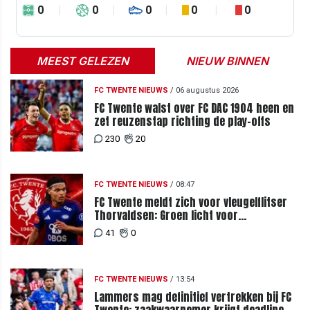
0
0
0
0
0
MEEST GELEZEN
NIEUW BINNEN
FC TWENTE NIEUWS
/
06 augustus 2026
FC Twente walst over FC DAC 1904 heen en
zet reuzenstap richting de play-offs
230
20
FC TWENTE NIEUWS
/
08:47
FC Twente meldt zich voor vleugelflitser
Thorvaldsen: Groen licht voor
miljoenenbod
41
0
FC TWENTE NIEUWS
/
13:54
Lammers mag definitief vertrekken bij FC
Twente: zaakwaarnemer krijgt deadline