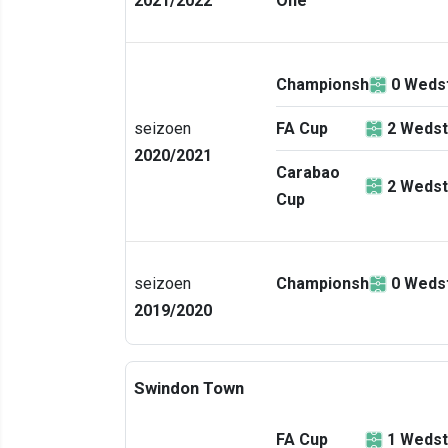
2021/2022
One
Championship
0
Wedst
seizoen
FA Cup
2
Wedst
2020/2021
Carabao
2
Wedst
Cup
seizoen
Championship
0
Wedst
2019/2020
Swindon Town
FA Cup
1
Wedst