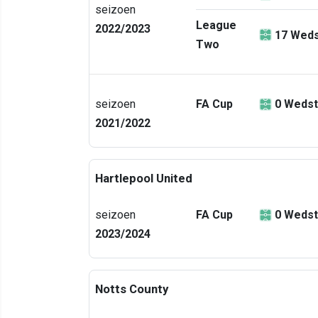
seizoen
League
2022/2023
17
Weds
Two
seizoen
FA Cup
0
Wedst
2021/2022
Hartlepool United
seizoen
FA Cup
0
Wedst
2023/2024
Notts County