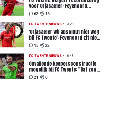
FC Twente weigert recordbedrag
voor Orjasaeter: Feyenoord
genoemd na megabod
62
16
FC TWENTE NIEUWS
/
13:29
'Orjasaeter wil absoluut niet weg
bij FC Twente': Feyenoord zit niet
achter recordbod
15
22
FC TWENTE NIEUWS
/
10:45
Opvallende keepersconstructie
mogelijk bij FC Twente: "Dat zou
eigenlijk best kunnen"
21
0