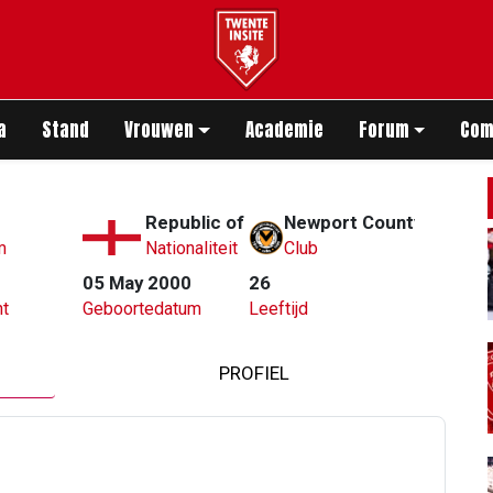
app
a
Stand
Vrouwen
Academie
Forum
Com
Republic of Ireland
Newport County
m
Nationaliteit
Club
05 May 2000
26
t
Geboortedatum
Leeftijd
PROFIEL