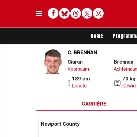
Facebook
Bluesky
Threads
Twitter
Delen op Whats
Home
Programm
C. BRENNAN
Ciaran
Brennan
Voornaam
Achternaa
189 cm
70 kg
Lengte
Gewich
CARRIÈRE
Newport County