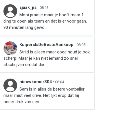
sjaak_jis
·
08:13
Mooi praatje maar je hoeft maar 1
ding te doen als team en dat is er voor gaan.
90 minuten lang gewo...
KuipersIsDeBesteAankoop
·
08:05
Strijd is alleen maar goed houd je ook
scherp! Maar je kan niet iemand zo snel
afschrijven omdat die...
nieuwkomer304
·
08:04
Sam is in alles de betere voetballer
maar mist veel drive. Het lijkt erop dat hij
onder druk van een...