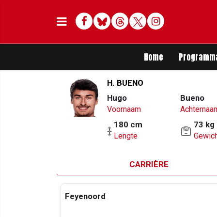
Facebook
Bluesky
Threads
Twitter
Delen op Whats
Home
Programm
H. BUENO
Hugo
Bueno
Voornaam
Achternaa
180 cm
73 kg
Lengte
Gewich
CARRIÈRE
Feyenoord