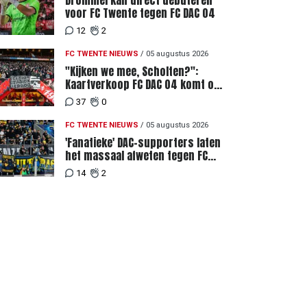
Drommel kan direct debuteren
voor FC Twente tegen FC DAC 04
12
2
FC TWENTE NIEUWS
/
05 augustus 2026
"Kijken we mee, Scholten?":
Kaartverkoop FC DAC 04 komt op
gang, supporters niet blij met
37
0
ticketprijzen
FC TWENTE NIEUWS
/
05 augustus 2026
'Fanatieke' DAC-supporters laten
het massaal afweten tegen FC
Twente
14
2