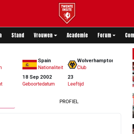
app
a
Stand
Vrouwen
Academie
Forum
Com
Spain
Wolverhampton Wander
m
Nationaliteit
Club
18 Sep 2002
23
t
Geboortedatum
Leeftijd
PROFIEL