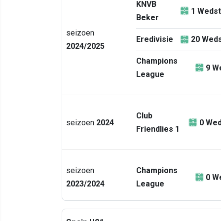
KNVB
1
Wedst
Beker
seizoen
Eredivisie
20
Weds
2024/2025
Champions
9
We
League
Club
seizoen
2024
0
Wed
Friendlies 1
seizoen
Champions
0
We
2023/2024
League