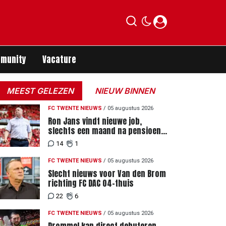
munity
Vacature
MEEST GELEZEN
NIEUW BINNEN
ers
FC TWENTE NIEUWS
/
05 augustus 2026
Ron Jans vindt nieuwe job,
slechts een maand na pensioen
als hoofdtrainer
14
1
FC TWENTE NIEUWS
/
05 augustus 2026
Slecht nieuws voor Van den Brom
richting FC DAC 04-thuis
22
6
FC TWENTE NIEUWS
/
05 augustus 2026