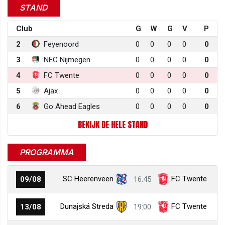
STAND
Club
G
W
G
V
P
2
Feyenoord
0
0
0
0
0
3
NEC Nijmegen
0
0
0
0
0
4
FC Twente
0
0
0
0
0
5
Ajax
0
0
0
0
0
6
Go Ahead Eagles
0
0
0
0
0
BEKIJK DE HELE STAND
PROGRAMMA
SC Heerenveen
FC Twente
09/08
16:45
Dunajská Streda
FC Twente
13/08
19:00