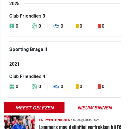
2025
Club Friendlies 3
0
0
0
0
0
Sporting Braga II
2021
Club Friendlies 4
0
0
0
0
0
MEEST GELEZEN
NIEUW BINNEN
FC TWENTE NIEUWS
/
07 augustus 2026
Lammers mag definitief vertrekken bij FC