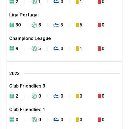
2
1
0
1
0
Liga Portugal
30
8
5
6
0
Champions League
9
5
0
1
0
2023
Club Friendlies 3
2
0
0
0
0
Club Friendlies 1
0
0
0
0
0