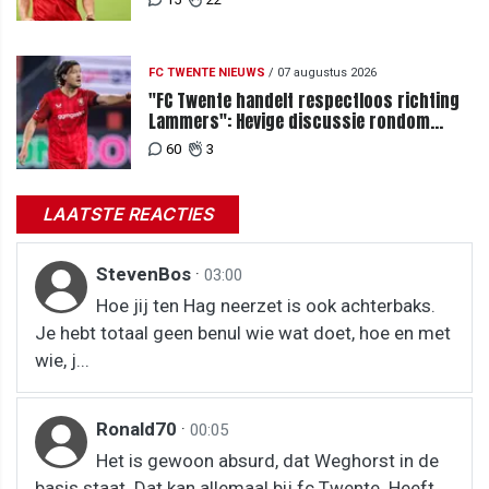
FC TWENTE NIEUWS
/
07 augustus 2026
"FC Twente handelt respectloos richting
Lammers": Hevige discussie rondom
degradatie tot derde spits
60
3
LAATSTE REACTIES
StevenBos
·
03:00
Hoe jij ten Hag neerzet is ook achterbaks.
Je hebt totaal geen benul wie wat doet, hoe en met
wie, j...
Ronald70
·
00:05
Het is gewoon absurd, dat Weghorst in de
basis staat. Dat kan allemaal bij fc Twente. Heeft