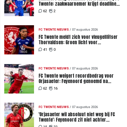
Twente: zaakwaarnemer krijgt deadline
vanwege komst vervanger
62
2
FC TWENTE NIEUWS
/
07 augustus 2026
FC Twente meldt zich voor vleugelflitser
Thorvaldsen: Groen licht voor
miljoenenbod
41
0
FC TWENTE NIEUWS
/
07 augustus 2026
FC Twente weigert recordbedrag voor
Orjasaeter: Feyenoord genoemd na
megabod
62
16
FC TWENTE NIEUWS
/
07 augustus 2026
'Orjasaeter wil absoluut niet weg bij FC
Twente': Feyenoord zit niet achter
recordbod
15
22