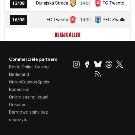
Dunajská Streda
FC Twente
13/08
19:00
FC Twente
PEC Zwolle
16/08
14:30
BEKIJK ALLES
Commerciële partners
Beste Online Casino
Nederland
OnlineCasinosSpelen
Buitenland
Online casino legaal
Goksites
Darmowe spiny bez
depozytu