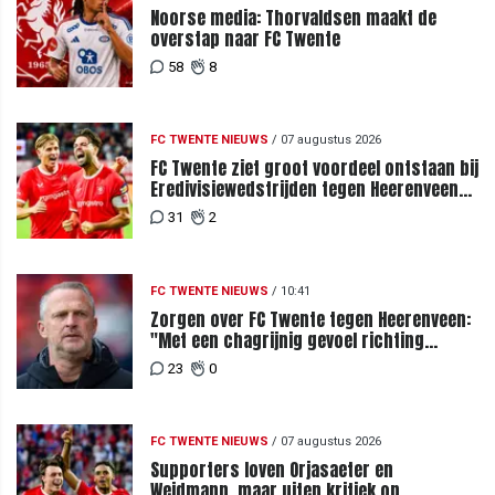
Noorse media: Thorvaldsen maakt de
overstap naar FC Twente
58
8
FC TWENTE NIEUWS
/
07 augustus 2026
FC Twente ziet groot voordeel ontstaan bij
Eredivisiewedstrijden tegen Heerenveen
en PEC Zwolle
31
2
FC TWENTE NIEUWS
/
10:41
Zorgen over FC Twente tegen Heerenveen:
"Met een chagrijnig gevoel richting
Slowakije"
23
0
FC TWENTE NIEUWS
/
07 augustus 2026
Supporters loven Orjasaeter en
Weidmann, maar uiten kritiek op