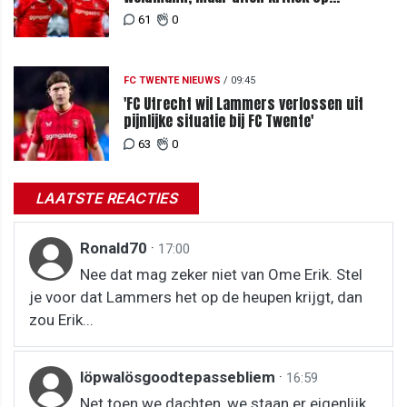
Weghorst na ruime zege op FC DAC
61
0
FC TWENTE NIEUWS
/
09:45
'FC Utrecht wil Lammers verlossen uit
pijnlijke situatie bij FC Twente'
63
0
LAATSTE REACTIES
Ronald70
·
17:00
Nee dat mag zeker niet van Ome Erik. Stel
je voor dat Lammers het op de heupen krijgt, dan
zou Erik...
löpwalösgoodtepassebliem
·
16:59
Net toen we dachten, we staan er eigenlijk