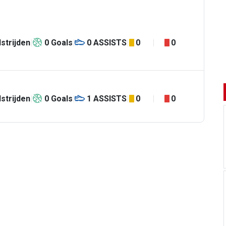
strijden
0
Goals
0
ASSISTS
0
0
strijden
0
Goals
1
ASSISTS
0
0