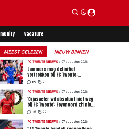
munity
Vacature
MEEST GELEZEN
NIEUW BINNEN
FC TWENTE NIEUWS
/
07 augustus 2026
Lammers mag definitief
vertrekken bij FC Twente:
zaakwaarnemer krijgt deadline
69
2
vanwege komst vervanger
FC TWENTE NIEUWS
/
07 augustus 2026
'Orjasaeter wil absoluut niet weg
bij FC Twente': Feyenoord zit niet
achter recordbod
15
22
FC TWENTE NIEUWS
/
07 augustus 2026