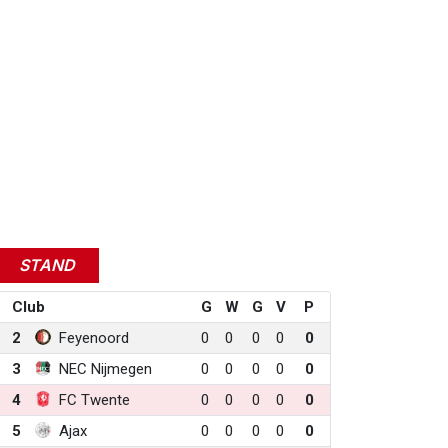
STAND
Club
G
W
G
V
P
2
Feyenoord
0
0
0
0
0
3
NEC Nijmegen
0
0
0
0
0
4
FC Twente
0
0
0
0
0
5
Ajax
0
0
0
0
0