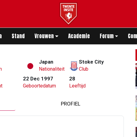
app
a
Stand
Vrouwen
Academie
Forum
Com
Japan
Stoke City
m
Nationaliteit
Club
22 Dec 1997
28
t
Geboortedatum
Leeftijd
PROFIEL