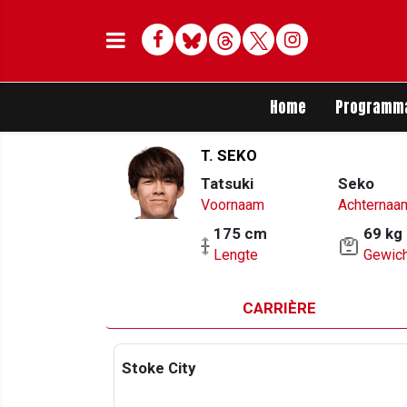
Facebook
Bluesky
Threads
Twitter
Delen op Whats
Home
Programm
T. SEKO
Tatsuki
Seko
Voornaam
Achternaa
175 cm
69 kg
Lengte
Gewich
CARRIÈRE
Stoke City