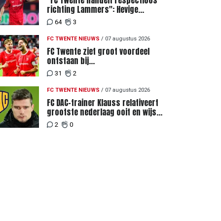
"FC Twente handelt respectloos
richting Lammers": Hevige
discussie rondom degradatie tot
64
3
derde spits
FC TWENTE NIEUWS
/
07 augustus 2026
FC Twente ziet groot voordeel
ontstaan bij
Eredivisiewedstrijden tegen
31
2
Heerenveen en PEC Zwolle
FC TWENTE NIEUWS
/
07 augustus 2026
FC DAC-trainer Klauss relativeert
grootste nederlaag ooit en wijst
naar verschil in selectiewaarden
2
0