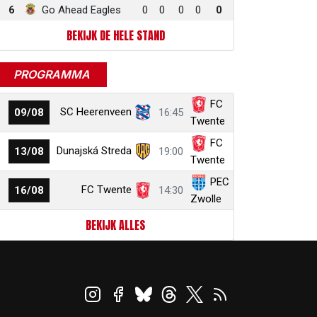
6
Go Ahead Eagles
0
0
0
0
0
BEKIJK DE HELE STAND
PROGRAMMA
FC
SC Heerenveen
09/08
16:45
Twente
FC
Dunajská Streda
13/08
19:00
Twente
PEC
FC Twente
16/08
14:30
Zwolle
BEKIJK ALLES