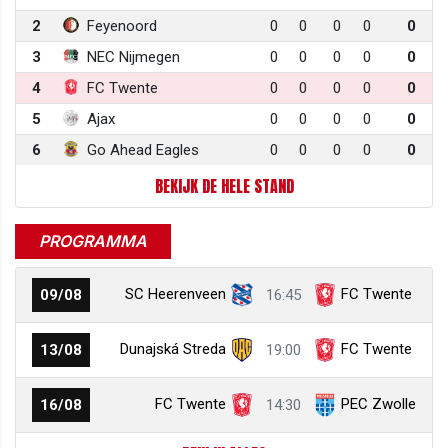
2
Feyenoord
0
0
0
0
0
3
NEC Nijmegen
0
0
0
0
0
4
FC Twente
0
0
0
0
0
5
Ajax
0
0
0
0
0
6
Go Ahead Eagles
0
0
0
0
0
BEKIJK DE HELE STAND
PROGRAMMA
SC Heerenveen
FC Twente
09/08
16:45
Dunajská Streda
FC Twente
13/08
19:00
FC Twente
PEC Zwolle
16/08
14:30