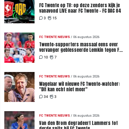
FC Twente op TV: op deze zenders kijk je
vanavond LIVE naar FC Twente - FC DAC 04
3
15
FC TWENTE NIEUWS
/
06 augustus 2026
Twente-supporters massaal eens over
vervanger geblesseerde Lemkin tegen FC
DAC 04
10
7
FC TWENTE NIEUWS
/
06 augustus 2026
Wagelaar wil nieuwe FC Twente-watcher:
"Dit kan echt niet meer"
34
3
FC TWENTE NIEUWS
/
06 augustus 2026
Van den Brom degradeert Lammers tot
derde spits bij FC Twente