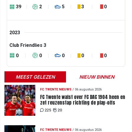
39
2
5
3
0
2023
Club Friendlies 3
0
0
0
0
0
MEEST GELEZEN
NIEUW BINNEN
FC TWENTE NIEUWS
/
06 augustus 2026
FC Twente walst over FC DAC 1904 heen en
zet reuzenstap richting de play-offs
225
20
FC TWENTE NIEUWS
/
06 augustus 2026