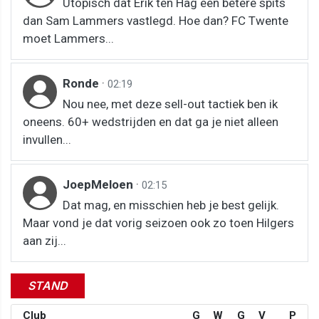
Utopisch dat Erik ten Hag een betere spits
dan Sam Lammers vastlegd. Hoe dan? FC Twente
moet Lammers...
Ronde
·
02:19
Nou nee, met deze sell-out tactiek ben ik
oneens. 60+ wedstrijden en dat ga je niet alleen
invullen...
JoepMeloen
·
02:15
Dat mag, en misschien heb je best gelijk.
Maar vond je dat vorig seizoen ook zo toen Hilgers
aan zij...
STAND
Club
G
W
G
V
P