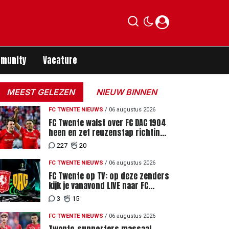
munity
Vacature
MEEST GELEZEN
NIEUW BINNEN
FC TWENTE NIEUWS
/
06 augustus 2026
FC Twente walst over FC DAC 1904
heen en zet reuzenstap richting
de play-offs
227
20
FC TWENTE NIEUWS
/
06 augustus 2026
FC Twente op TV: op deze zenders
kijk je vanavond LIVE naar FC
Twente - FC DAC 04
3
15
FC TWENTE NIEUWS
/
06 augustus 2026