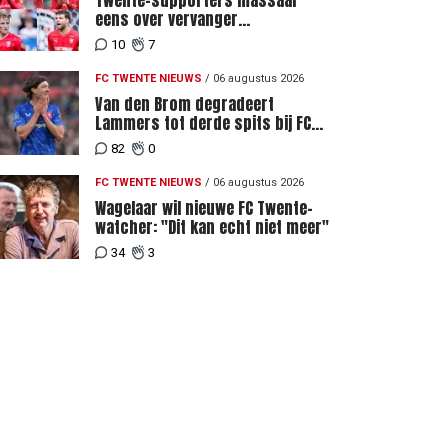
Twente-supporters massaal
eens over vervanger
geblesseerde Lemkin tegen FC
10
7
DAC 04
FC TWENTE NIEUWS
/
06 augustus 2026
Van den Brom degradeert
Lammers tot derde spits bij FC
Twente
82
0
FC TWENTE NIEUWS
/
06 augustus 2026
Wagelaar wil nieuwe FC Twente-
watcher: "Dit kan echt niet meer"
34
3