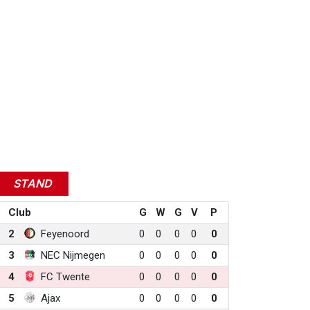
STAND
Club
G
W
G
V
P
2
Feyenoord
0
0
0
0
0
3
NEC Nijmegen
0
0
0
0
0
4
FC Twente
0
0
0
0
0
5
Ajax
0
0
0
0
0