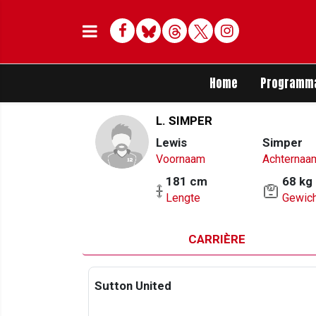
Facebook
Bluesky
Threads
Twitter
Delen op Whats
Home
Programm
L. SIMPER
Lewis
Simper
Voornaam
Achternaa
181 cm
68 kg
Lengte
Gewich
CARRIÈRE
Sutton United