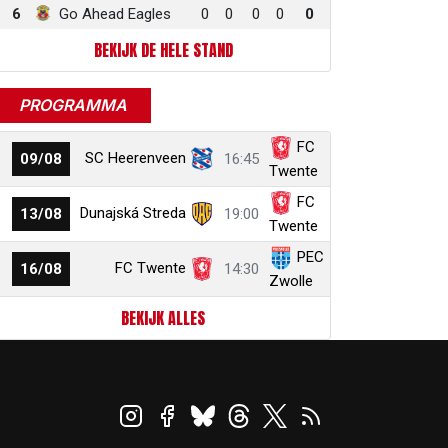
6
Go Ahead Eagles
0
0
0
0
0
BEKIJK DE HELE STAND
PROGRAMMA
FC
SC Heerenveen
09/08
16:45
Twente
FC
Dunajská Streda
13/08
19:00
Twente
PEC
FC Twente
16/08
14:30
Zwolle
BEKIJK ALLES