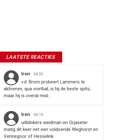
LAATSTE REACTIES
Iron
·
04:33
v.d. Brom probeert Lammers te
aktiveren, qua voetbal, is hij de beste spits,
maar hij is overal misl...
Iron
·
04:15
uitblinkers weidman en Orjaseter
matig dit keer net een voldoende Weghorst en
Vennegoor of Hesselink