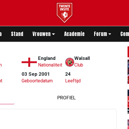
app
a
Stand
Vrouwen
Academie
Forum
Com
England
Walsall
m
Nationaliteit
Club
03 Sep 2001
24
t
Geboortedatum
Leeftijd
PROFIEL