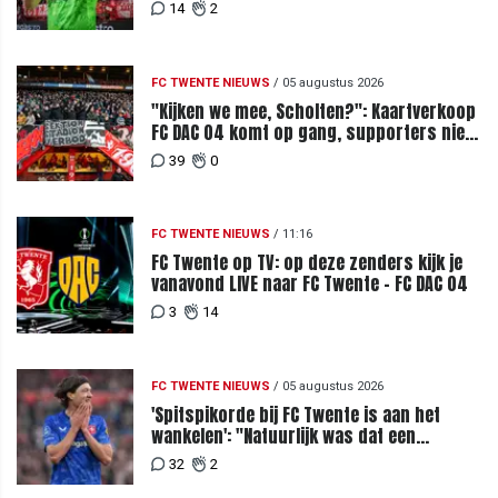
14
2
FC TWENTE NIEUWS
/
05 augustus 2026
"Kijken we mee, Scholten?": Kaartverkoop
FC DAC 04 komt op gang, supporters niet
blij met ticketprijzen
39
0
FC TWENTE NIEUWS
/
11:16
FC Twente op TV: op deze zenders kijk je
vanavond LIVE naar FC Twente - FC DAC 04
3
14
FC TWENTE NIEUWS
/
05 augustus 2026
'Spitspikorde bij FC Twente is aan het
wankelen': "Natuurlijk was dat een
signaal"
32
2