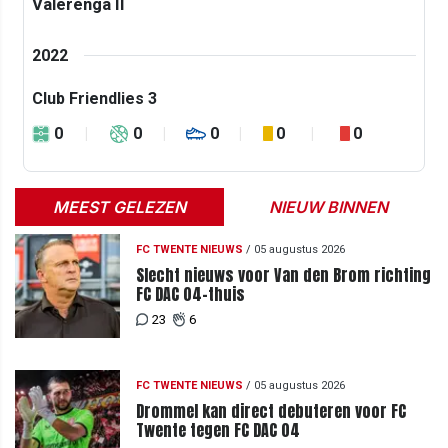
Vålerenga II
2022
Club Friendlies 3
0
0
0
0
0
MEEST GELEZEN
NIEUW BINNEN
FC TWENTE NIEUWS
/
05 augustus 2026
Slecht nieuws voor Van den Brom richting
FC DAC 04-thuis
23
6
FC TWENTE NIEUWS
/
05 augustus 2026
Drommel kan direct debuteren voor FC
Twente tegen FC DAC 04