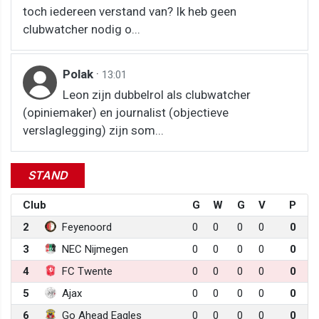
toch iedereen verstand van? Ik heb geen
clubwatcher nodig o...
Polak
·
13:01
Leon zijn dubbelrol als clubwatcher
(opiniemaker) en journalist (objectieve
verslaglegging) zijn som...
STAND
Club
G
W
G
V
P
2
Feyenoord
0
0
0
0
0
3
NEC Nijmegen
0
0
0
0
0
4
FC Twente
0
0
0
0
0
5
Ajax
0
0
0
0
0
6
Go Ahead Eagles
0
0
0
0
0