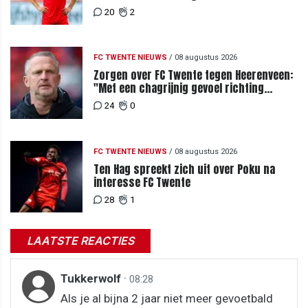
mensen je waarderen"
20
2
FC TWENTE NIEUWS
/
08 augustus 2026
Zorgen over FC Twente tegen Heerenveen:
"Met een chagrijnig gevoel richting
Slowakije"
24
0
FC TWENTE NIEUWS
/
08 augustus 2026
Ten Hag spreekt zich uit over Poku na
interesse FC Twente
28
1
LAATSTE REACTIES
Tukkerwolf
·
08:28
Als je al bijna 2 jaar niet meer gevoetbald