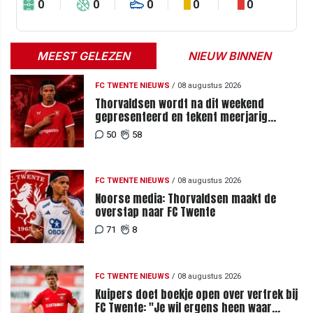
0
0
0
0
0
MEEST GELEZEN
NIEUW BINNEN
FC TWENTE NIEUWS
/
08 augustus 2026
Thorvaldsen wordt na dit weekend
gepresenteerd en tekent meerjarig
contract bij FC Twente
50
58
FC TWENTE NIEUWS
/
08 augustus 2026
Noorse media: Thorvaldsen maakt de
overstap naar FC Twente
71
8
FC TWENTE NIEUWS
/
08 augustus 2026
Kuipers doet boekje open over vertrek bij
FC Twente: "Je wil ergens heen waar