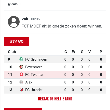
gooien.
vak
·
08:06
FCT MOET altijd goede zaken doen: winnen.
STAND
Club
G
W
G
V
P
9
FC Groningen
0
0
0
0
0
10
Feyenoord
0
0
0
0
0
11
FC Twente
0
0
0
0
0
12
Ajax
0
0
0
0
0
13
FC Utrecht
0
0
0
0
0
BEKIJK DE HELE STAND