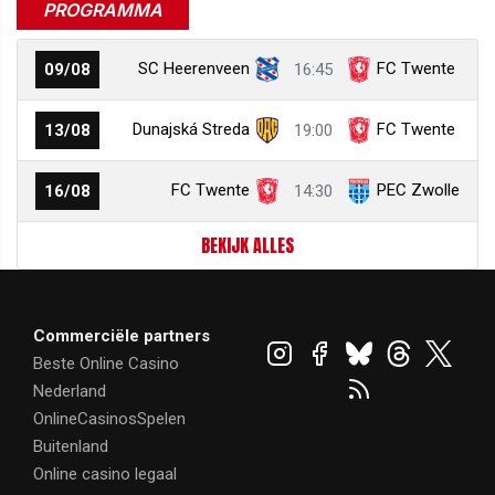
PROGRAMMA
SC Heerenveen
FC Twente
09/08
16:45
Dunajská Streda
FC Twente
13/08
19:00
FC Twente
PEC Zwolle
16/08
14:30
BEKIJK ALLES
Commerciële partners
Beste Online Casino
Nederland
OnlineCasinosSpelen
Buitenland
Online casino legaal