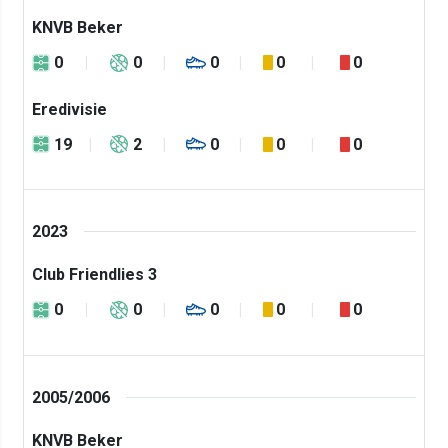
KNVB Beker
0
0
0
0
0
Eredivisie
19
2
0
0
0
2023
Club Friendlies 3
0
0
0
0
0
2005/2006
KNVB Beker