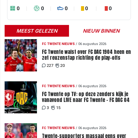
0
0
0
0
0
MEEST GELEZEN
NIEUW BINNEN
FC TWENTE NIEUWS
/
06 augustus 2026
FC Twente walst over FC DAC 1904 heen en
zet reuzenstap richting de play-offs
227
20
FC TWENTE NIEUWS
/
06 augustus 2026
FC Twente op TV: op deze zenders kijk je
vanavond LIVE naar FC Twente - FC DAC 04
3
15
FC TWENTE NIEUWS
/
06 augustus 2026
Twente-supporters massaal eens over