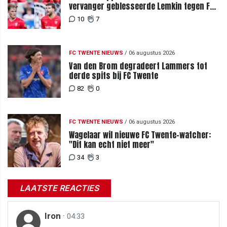
vervanger geblesseerde Lemkin tegen FC
DAC 04
10
7
FC TWENTE NIEUWS
/
06 augustus 2026
Van den Brom degradeert Lammers tot
derde spits bij FC Twente
82
0
FC TWENTE NIEUWS
/
06 augustus 2026
Wagelaar wil nieuwe FC Twente-watcher:
"Dit kan echt niet meer"
34
3
LAATSTE REACTIES
Iron
·
04:33