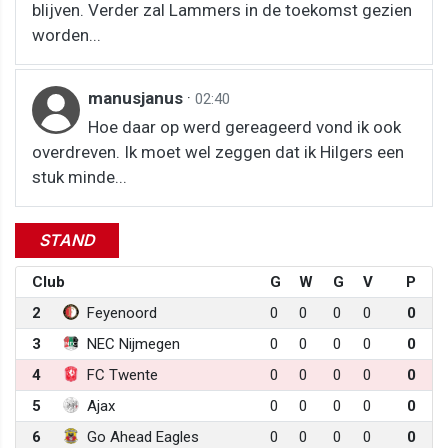
blijven. Verder zal Lammers in de toekomst gezien
worden...
manusjanus
·
02:40
Hoe daar op werd gereageerd vond ik ook
overdreven. Ik moet wel zeggen dat ik Hilgers een
stuk minde...
STAND
Club
G
W
G
V
P
2
Feyenoord
0
0
0
0
0
3
NEC Nijmegen
0
0
0
0
0
4
FC Twente
0
0
0
0
0
5
Ajax
0
0
0
0
0
6
Go Ahead Eagles
0
0
0
0
0