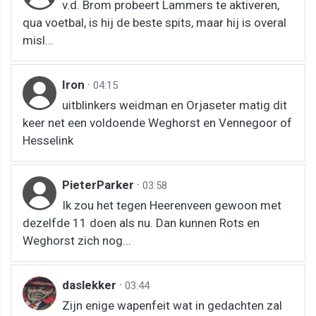
v.d. Brom probeert Lammers te aktiveren,
qua voetbal, is hij de beste spits, maar hij is overal
misl...
Iron
·
04:15
uitblinkers weidman en Orjaseter matig dit
keer net een voldoende Weghorst en Vennegoor of
Hesselink
PieterParker
·
03:58
Ik zou het tegen Heerenveen gewoon met
dezelfde 11 doen als nu. Dan kunnen Rots en
Weghorst zich nog...
daslekker
·
03:44
Zijn enige wapenfeit wat in gedachten zal