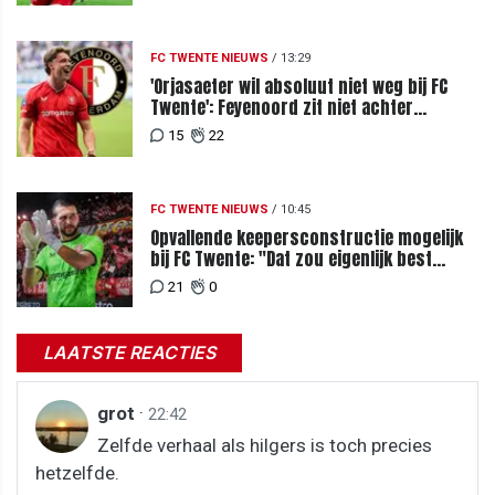
FC TWENTE NIEUWS
/
13:29
'Orjasaeter wil absoluut niet weg bij FC
Twente': Feyenoord zit niet achter
recordbod
15
22
FC TWENTE NIEUWS
/
10:45
Opvallende keepersconstructie mogelijk
bij FC Twente: "Dat zou eigenlijk best
kunnen"
21
0
LAATSTE REACTIES
grot
·
22:42
Zelfde verhaal als hilgers is toch precies
hetzelfde.