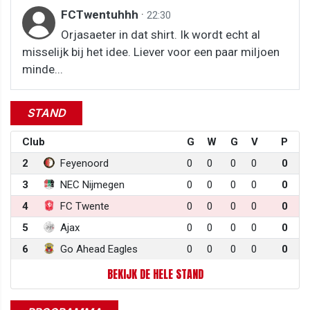
FCTwentuhhh
·
22:30
Orjasaeter in dat shirt. Ik wordt echt al
misselijk bij het idee. Liever voor een paar miljoen
minde...
STAND
Club
G
W
G
V
P
2
Feyenoord
0
0
0
0
0
3
NEC Nijmegen
0
0
0
0
0
4
FC Twente
0
0
0
0
0
5
Ajax
0
0
0
0
0
6
Go Ahead Eagles
0
0
0
0
0
BEKIJK DE HELE STAND