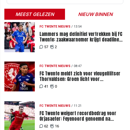
MEEST GELEZEN
NIEUW BINNEN
FC TWENTE NIEUWS
/
13:54
Lammers mag definitief vertrekken bij FC
Twente: zaakwaarnemer krijgt deadline
vanwege komst vervanger
57
2
FC TWENTE NIEUWS
/
08:47
FC Twente meldt zich voor vleugelflitser
Thorvaldsen: Groen licht voor
miljoenenbod
41
0
FC TWENTE NIEUWS
/
11:21
FC Twente weigert recordbedrag voor
Orjasaeter: Feyenoord genoemd na
megabod
62
16