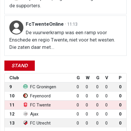
de supporters.
FcTwenteOnline
·
11:13
De vuurwerkramp was een ramp voor
Enschede en regio Twente, niet voor het westen.
Die zaten daar met...
STAND
Club
G
W
G
V
P
9
FC Groningen
0
0
0
0
0
10
Feyenoord
0
0
0
0
0
11
FC Twente
0
0
0
0
0
12
Ajax
0
0
0
0
0
13
FC Utrecht
0
0
0
0
0