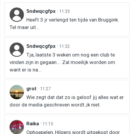
5ndwqcgfpx
·
11:33
Heeft 3 jr verlengd ten tijde van Bruggink.
Tel maar uit…
5ndwqcgfpx
·
11:32
Tja, laatste 3 weken om nog een club te
vinden zijn in gegaan…. Zal moeilijk worden om
want er is na...
grot
·
11:27
Wie zegt dat dat zo is geloof jij alles wat er
door de media geschreven wordt ,ik niet.
Raika
·
11:15
Ophoepelen, Hilgers wordt uitgekost door