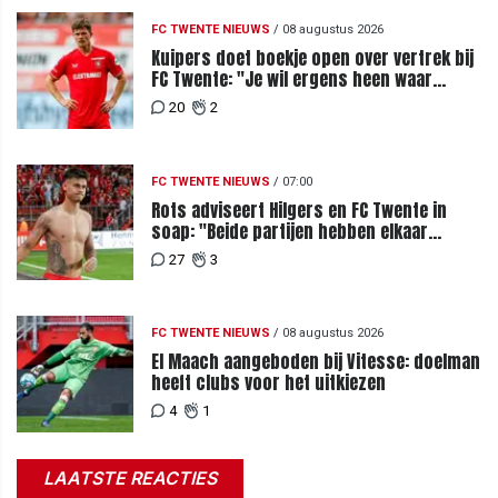
FC TWENTE NIEUWS
/
08 augustus 2026
Kuipers doet boekje open over vertrek bij
FC Twente: "Je wil ergens heen waar
mensen je waarderen"
20
2
FC TWENTE NIEUWS
/
07:00
Rots adviseert Hilgers en FC Twente in
soap: "Beide partijen hebben elkaar
teleurgesteld"
27
3
FC TWENTE NIEUWS
/
08 augustus 2026
El Maach aangeboden bij Vitesse: doelman
heeft clubs voor het uitkiezen
4
1
LAATSTE REACTIES