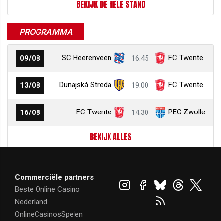
BEKIJK DE HELE STAND
PROGRAMMA
SC Heerenveen
FC Twente
09/08
16:45
Dunajská Streda
FC Twente
13/08
19:00
FC Twente
PEC Zwolle
16/08
14:30
BEKIJK ALLES
Commerciële partners
Beste Online Casino
Nederland
OnlineCasinosSpelen