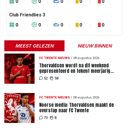
0
0
0
0
0
Club Friendlies 3
0
0
0
0
0
MEEST GELEZEN
NIEUW BINNEN
FC TWENTE NIEUWS
/
08 augustus 2026
Thorvaldsen wordt na dit weekend
gepresenteerd en tekent meerjarig
contract bij FC Twente
52
58
FC TWENTE NIEUWS
/
08 augustus 2026
Noorse media: Thorvaldsen maakt de
overstap naar FC Twente
73
8