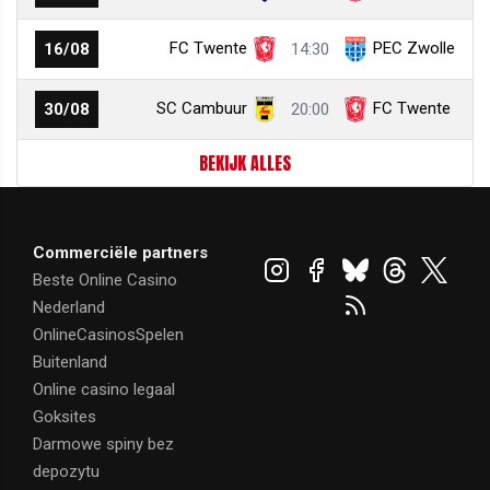
FC Twente
PEC Zwolle
16/08
14:30
SC Cambuur
FC Twente
30/08
20:00
BEKIJK ALLES
Commerciële partners
Beste Online Casino
Nederland
OnlineCasinosSpelen
Buitenland
Online casino legaal
Goksites
Darmowe spiny bez
depozytu