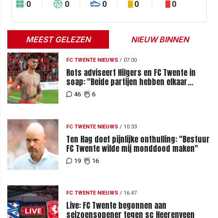
0
0
0
0
0
MEEST GELEZEN
NIEUW BINNEN
FC TWENTE NIEUWS
/
07:00
Rots adviseert Hilgers en FC Twente in
soap: "Beide partijen hebben elkaar
teleurgesteld"
46
6
FC TWENTE NIEUWS
/
10:33
Ten Hag doet pijnlijke onthulling: "Bestuur
FC Twente wilde mij monddood maken"
19
16
FC TWENTE NIEUWS
/
16:47
Live: FC Twente begonnen aan
seizoensopener tegen sc Heerenveen