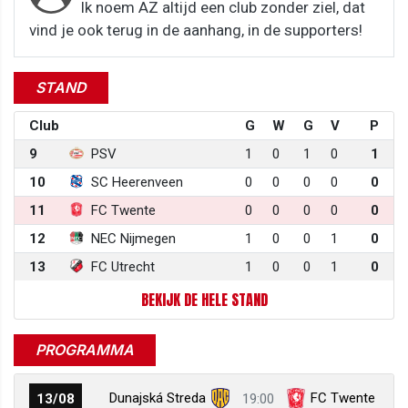
Ik noem AZ altijd een club zonder ziel, dat
vind je ook terug in de aanhang, in de supporters!
STAND
Club
G
W
G
V
P
9
PSV
1
0
1
0
1
10
SC Heerenveen
0
0
0
0
0
11
FC Twente
0
0
0
0
0
12
NEC Nijmegen
1
0
0
1
0
13
FC Utrecht
1
0
0
1
0
BEKIJK DE HELE STAND
PROGRAMMA
Dunajská Streda
FC Twente
13/08
19:00