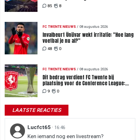
85
8
FC TWENTE NIEUWS
/
08 augustus 2026
Invalbeurt Ünüvar wekt irritatie: "Hoe lang
voetbal je nu al?"
48
0
FC TWENTE NIEUWS
/
08 augustus 2026
Dit bedrag verdient FC Twente bij
plaatsing voor de Conference League:
zoveel loopt het mis bij uitschakeling
9
0
LAATSTE REACTIES
Lucfct65
·
16:46
Ken iemand nog een livestream?