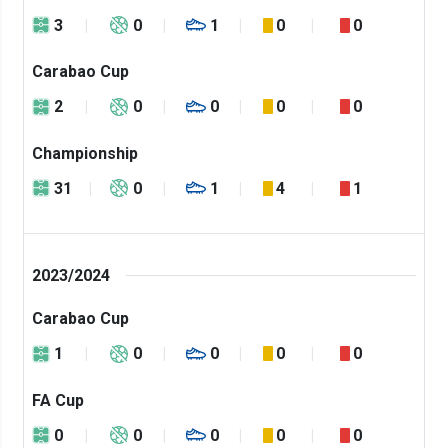
3
0
1
0
0
Carabao Cup
2
0
0
0
0
Championship
31
0
1
4
1
2023/2024
Carabao Cup
1
0
0
0
0
FA Cup
0
0
0
0
0