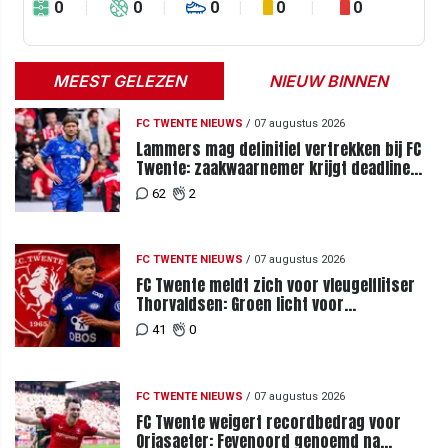
0
0
0
0
0
MEEST GELEZEN
NIEUW BINNEN
FC TWENTE NIEUWS
/
07 augustus 2026
Lammers mag definitief vertrekken bij FC
Twente: zaakwaarnemer krijgt deadline
vanwege komst vervanger
62
2
FC TWENTE NIEUWS
/
07 augustus 2026
FC Twente meldt zich voor vleugelflitser
Thorvaldsen: Groen licht voor
miljoenenbod
41
0
FC TWENTE NIEUWS
/
07 augustus 2026
FC Twente weigert recordbedrag voor
Orjasaeter: Feyenoord genoemd na