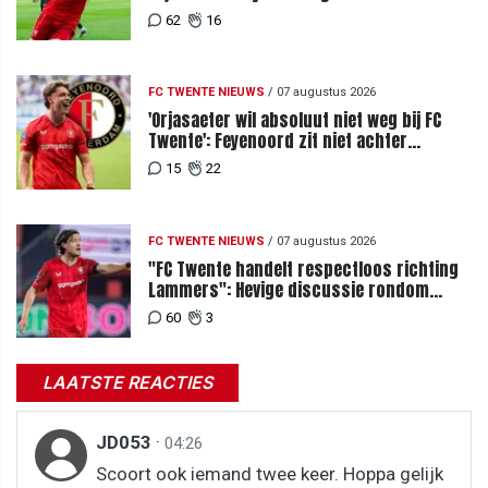
megabod
62
16
FC TWENTE NIEUWS
/
07 augustus 2026
'Orjasaeter wil absoluut niet weg bij FC
Twente': Feyenoord zit niet achter
recordbod
15
22
FC TWENTE NIEUWS
/
07 augustus 2026
"FC Twente handelt respectloos richting
Lammers": Hevige discussie rondom
degradatie tot derde spits
60
3
LAATSTE REACTIES
JD053
·
04:26
Scoort ook iemand twee keer. Hoppa gelijk