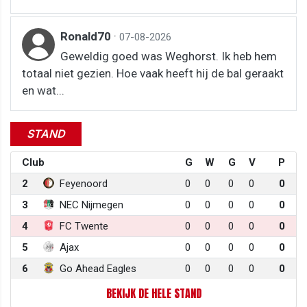
Ronald70
·
07-08-2026
Geweldig goed was Weghorst. Ik heb hem
totaal niet gezien. Hoe vaak heeft hij de bal geraakt
en wat...
STAND
Club
G
W
G
V
P
2
Feyenoord
0
0
0
0
0
3
NEC Nijmegen
0
0
0
0
0
4
FC Twente
0
0
0
0
0
5
Ajax
0
0
0
0
0
6
Go Ahead Eagles
0
0
0
0
0
BEKIJK DE HELE STAND