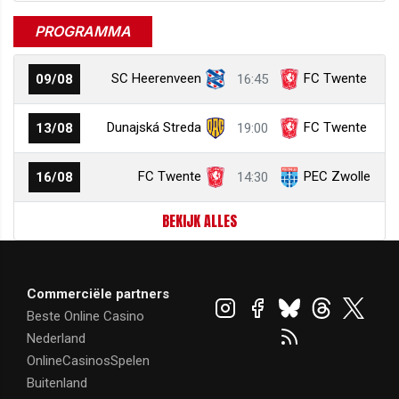
PROGRAMMA
SC Heerenveen
FC Twente
09/08
16:45
Dunajská Streda
FC Twente
13/08
19:00
FC Twente
PEC Zwolle
16/08
14:30
BEKIJK ALLES
Commerciële partners
Beste Online Casino
Nederland
OnlineCasinosSpelen
Buitenland