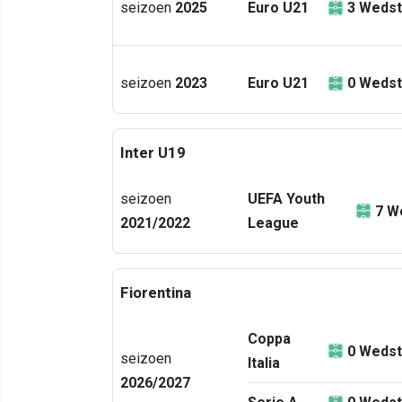
seizoen
2025
Euro U21
3
Wedst
seizoen
2023
Euro U21
0
Wedst
Inter U19
seizoen
UEFA Youth
7
We
2021/2022
League
Fiorentina
Coppa
0
Wedst
seizoen
Italia
2026/2027