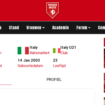
app
a
Stand
Vrouwen
Academie
Forum
Com
Italy
Italy U21
m
Nationaliteit
Club
14 Jan 2003
23
t
Geboortedatum
Leeftijd
PROFIEL