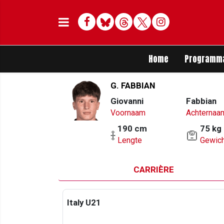
Facebook
Bluesky
Threads
Twitter
Delen op Whats
Home
Programm
G. FABBIAN
Giovanni
Fabbian
Voornaam
Achternaa
190 cm
75 kg
Lengte
Gewich
CARRIÈRE
Italy U21