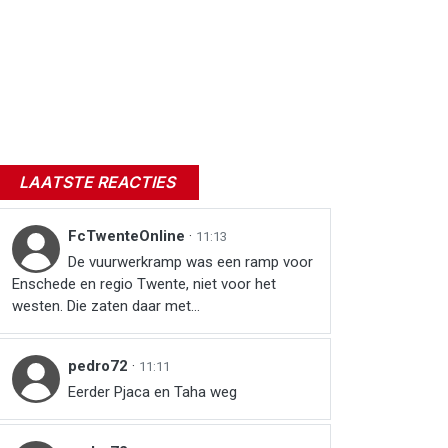
LAATSTE REACTIES
FcTwenteOnline
·
11:13
De vuurwerkramp was een ramp voor
Enschede en regio Twente, niet voor het
westen. Die zaten daar met...
pedro72
·
11:11
Eerder Pjaca en Taha weg