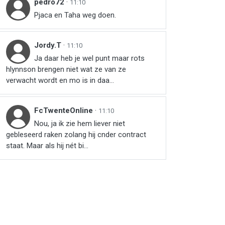
pedro72
·
11:10
Pjaca en Taha weg doen.
Jordy.T
·
11:10
Ja daar heb je wel punt maar rots
hlynnson brengen niet wat ze van ze
verwacht wordt en mo is in daa...
FcTwenteOnline
·
11:10
Nou, ja ik zie hem liever niet
gebleseerd raken zolang hij cnder contract
staat. Maar als hij nét bi...