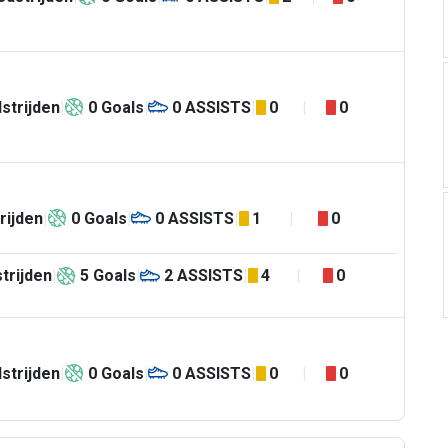
strijden
0
Goals
0
ASSISTS
0
0
rijden
0
Goals
0
ASSISTS
1
0
trijden
5
Goals
2
ASSISTS
4
0
strijden
0
Goals
0
ASSISTS
0
0