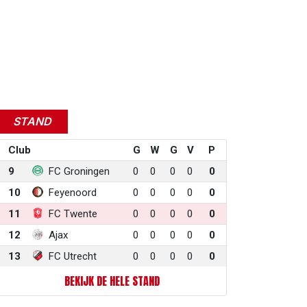
STAND
Club
G
W
G
V
P
9
FC Groningen
0
0
0
0
0
10
Feyenoord
0
0
0
0
0
11
FC Twente
0
0
0
0
0
12
Ajax
0
0
0
0
0
13
FC Utrecht
0
0
0
0
0
BEKIJK DE HELE STAND