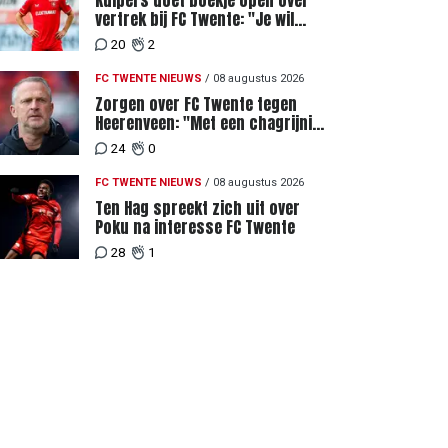
Kuipers doet boekje open over
vertrek bij FC Twente: "Je wil
ergens heen waar mensen je
20
2
waarderen"
FC TWENTE NIEUWS
/
08 augustus 2026
Zorgen over FC Twente tegen
Heerenveen: "Met een chagrijnig
gevoel richting Slowakije"
24
0
FC TWENTE NIEUWS
/
08 augustus 2026
Ten Hag spreekt zich uit over
Poku na interesse FC Twente
28
1