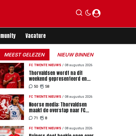
munity
Vacature
MEEST GELEZEN
NIEUW BINNEN
FC TWENTE NIEUWS
/
08 augustus 2026
Thorvaldsen wordt na dit
weekend gepresenteerd en
tekent meerjarig contract bij FC
50
58
Twente
FC TWENTE NIEUWS
/
08 augustus 2026
Noorse media: Thorvaldsen
maakt de overstap naar FC
Twente
71
8
FC TWENTE NIEUWS
/
08 augustus 2026