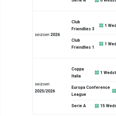
Serie A
0
Wedst
Club
1
Wed
Friendlies 3
seizoen
2026
Club
1
Wed
Friendlies 1
Coppa
1
Wedst
Italia
seizoen
Europa Conference
2025/2026
League
Serie A
15
Weds