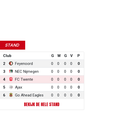
STAND
Club
G
W
G
V
P
2
Feyenoord
0
0
0
0
0
3
NEC Nijmegen
0
0
0
0
0
4
FC Twente
0
0
0
0
0
5
Ajax
0
0
0
0
0
6
Go Ahead Eagles
0
0
0
0
0
BEKIJK DE HELE STAND