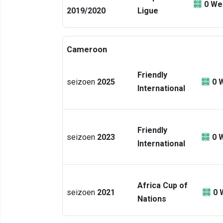
0
We
2019/2020
Ligue
Cameroon
Friendly
seizoen
2025
0
W
International
Friendly
seizoen
2023
0
W
International
Africa Cup of
seizoen
2021
0
Nations