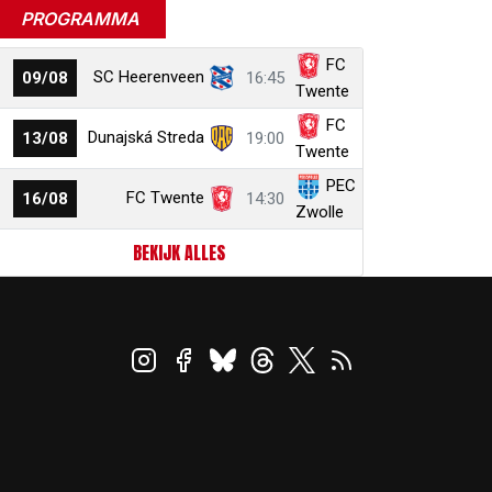
PROGRAMMA
FC
SC Heerenveen
09/08
16:45
Twente
FC
Dunajská Streda
13/08
19:00
Twente
PEC
FC Twente
16/08
14:30
Zwolle
BEKIJK ALLES