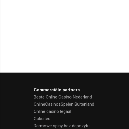
Commerciële partners
Beste Online Casino Nederland
OnlineCasinosSpelen Buitenland
Online casino legaal
Goksites
Darmowe spiny bez depozytu