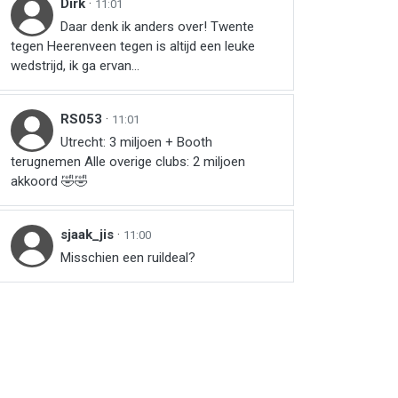
Dirk
·
11:01
Daar denk ik anders over! Twente
tegen Heerenveen tegen is altijd een leuke
wedstrijd, ik ga ervan...
RS053
·
11:01
Utrecht: 3 miljoen + Booth
terugnemen Alle overige clubs: 2 miljoen
akkoord 🤣🤣
sjaak_jis
·
11:00
Misschien een ruildeal?