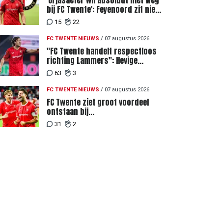
'Orjasaeter wil absoluut niet weg
bij FC Twente': Feyenoord zit niet
achter recordbod
15
22
FC TWENTE NIEUWS
/
07 augustus 2026
"FC Twente handelt respectloos
richting Lammers": Hevige
discussie rondom degradatie tot
63
3
derde spits
FC TWENTE NIEUWS
/
07 augustus 2026
FC Twente ziet groot voordeel
ontstaan bij
Eredivisiewedstrijden tegen
31
2
Heerenveen en PEC Zwolle