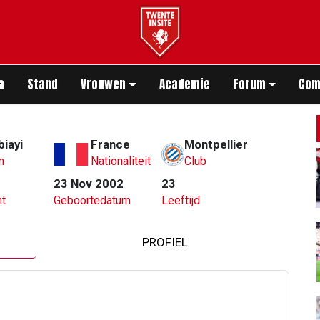
app
a
Stand
Vrouwen
Academie
Forum
Com
iayi
France
Montpellier
m
Nationaliteit
Club
23 Nov 2002
23
t
Geboortedatum
Leeftijd
PROFIEL