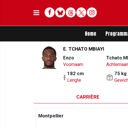
Facebook
Bluesky
Threads
Twitter
Delen op Whats
Home
Programm
E. TCHATO MBIAYI
Enzo
Tchato Mb
Voornaam
Achternaa
182 cm
75 kg
Lengte
Gewich
CARRIÈRE
Montpellier