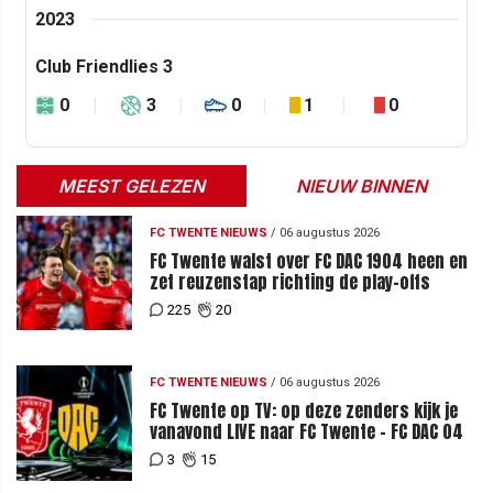
2023
Club Friendlies 3
0
3
0
1
0
MEEST GELEZEN
NIEUW BINNEN
FC TWENTE NIEUWS
/
06 augustus 2026
FC Twente walst over FC DAC 1904 heen en
zet reuzenstap richting de play-offs
225
20
FC TWENTE NIEUWS
/
06 augustus 2026
FC Twente op TV: op deze zenders kijk je
vanavond LIVE naar FC Twente - FC DAC 04
3
15