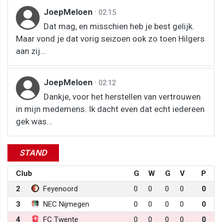
JoepMeloen
·
02:15
Dat mag, en misschien heb je best gelijk.
Maar vond je dat vorig seizoen ook zo toen Hilgers
aan zij...
JoepMeloen
·
02:12
Dankje, voor het herstellen van vertrouwen
in mijn medemens. Ik dacht even dat echt iedereen
gek was...
STAND
Club
G
W
G
V
P
2
Feyenoord
0
0
0
0
0
3
NEC Nijmegen
0
0
0
0
0
4
FC Twente
0
0
0
0
0