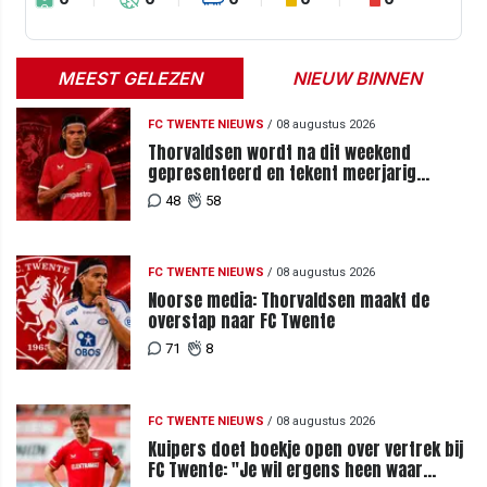
MEEST GELEZEN
NIEUW BINNEN
FC TWENTE NIEUWS
/
08 augustus 2026
Thorvaldsen wordt na dit weekend
gepresenteerd en tekent meerjarig
contract bij FC Twente
48
58
FC TWENTE NIEUWS
/
08 augustus 2026
Noorse media: Thorvaldsen maakt de
overstap naar FC Twente
71
8
FC TWENTE NIEUWS
/
08 augustus 2026
Kuipers doet boekje open over vertrek bij
FC Twente: "Je wil ergens heen waar