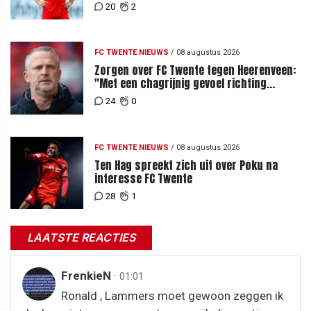
mensen je waarderen"
20
2
FC TWENTE NIEUWS
/
08 augustus 2026
Zorgen over FC Twente tegen Heerenveen:
"Met een chagrijnig gevoel richting
Slowakije"
24
0
FC TWENTE NIEUWS
/
08 augustus 2026
Ten Hag spreekt zich uit over Poku na
interesse FC Twente
28
1
LAATSTE REACTIES
FrenkieN
·
01:01
Ronald , Lammers moet gewoon zeggen ik