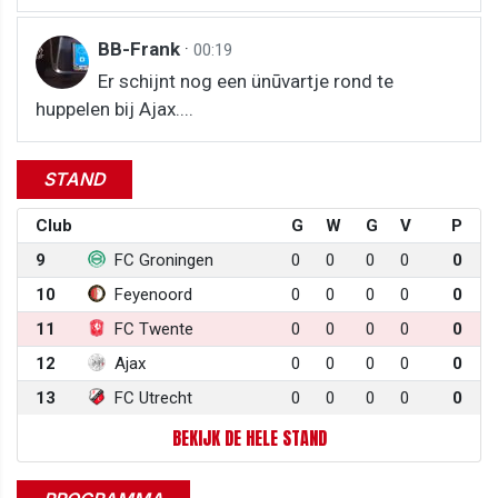
BB-Frank
·
00:19
Er schijnt nog een ünūvartje rond te
huppelen bij Ajax....
STAND
Club
G
W
G
V
P
9
FC Groningen
0
0
0
0
0
10
Feyenoord
0
0
0
0
0
11
FC Twente
0
0
0
0
0
12
Ajax
0
0
0
0
0
13
FC Utrecht
0
0
0
0
0
BEKIJK DE HELE STAND