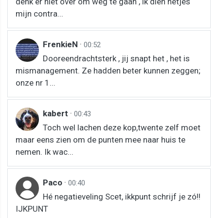
denk er niet over om weg te gaan , ik dien netjes
mijn contra...
FrenkieN
·
00:52
Dooreendrachtsterk , jij snapt het , het is
mismanagement. Ze hadden beter kunnen zeggen;
onze nr 1...
kabert
·
00:43
Toch wel lachen deze kop,twente zelf moet
maar eens zien om de punten mee naar huis te
nemen. Ik wac...
Paco
·
00:40
Hé negatieveling Scet, ikkpunt schrijf je zó!!
IJKPUNT