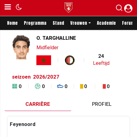
Home
Programma
Stand
Vrouwen
Academie
Forum
O. TARGHALLINE
Midfielder
24
Leeftijd
seizoen
2026/2027
0
0
0
0
0
CARRIÈRE
PROFIEL
Feyenoord