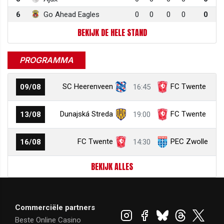
6
Go Ahead Eagles
0
0
0
0
0
BEKIJK DE HELE STAND
PROGRAMMA
SC Heerenveen
FC Twente
09/08
16:45
Dunajská Streda
FC Twente
13/08
19:00
FC Twente
PEC Zwolle
16/08
14:30
BEKIJK ALLES
Commerciële partners
Beste Online Casino