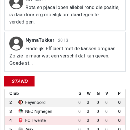
Rots en pjaca lopen allebei rond die positie,
is daardoor erg moeilijk om daartegen te
verdedigen.
NymaTukker
·
20:13
Eindelijk. Efficiënt met de kansen omgaan.
Zo zie je maar wat een verschil dat kan geven.
Goede st...
STAND
Club
G
W
G
V
P
2
Feyenoord
0
0
0
0
0
3
NEC Nijmegen
0
0
0
0
0
4
FC Twente
0
0
0
0
0
5
Ajax
0
0
0
0
0