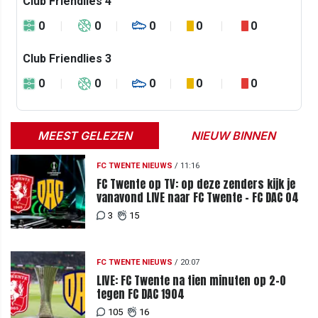
Club Friendlies 4
0
0
0
0
0
Club Friendlies 3
0
0
0
0
0
MEEST GELEZEN
NIEUW BINNEN
FC TWENTE NIEUWS
/
11:16
FC Twente op TV: op deze zenders kijk je
vanavond LIVE naar FC Twente - FC DAC 04
3
15
FC TWENTE NIEUWS
/
20:07
LIVE: FC Twente na tien minuten op 2-0
tegen FC DAC 1904
105
16