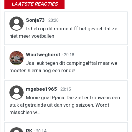
LAATSTE REACTIES
Sonja73
·
20:20
Ik heb op dit moment ff het gevoel dat ze
niet meer voetballen
Woutweghorst
·
20:18
Jaa leuk tegen dit campingelftal maar we
moeten hierna nog een ronde!
mgebee1965
·
20:15
Mooie goal Pjaca. Die ziet er trouwens een
stuk afgetrainde uit dan vorig seizoen. Wordt
misschien w...
RK
·
20:14