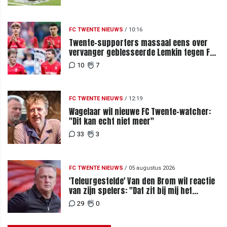
FC TWENTE NIEUWS
/
10:16
Twente-supporters massaal eens over
vervanger geblesseerde Lemkin tegen FC
DAC 04
10
7
FC TWENTE NIEUWS
/
12:19
Wagelaar wil nieuwe FC Twente-watcher:
"Dit kan echt niet meer"
33
3
FC TWENTE NIEUWS
/
05 augustus 2026
'Teleurgestelde' Van den Brom wil reactie
van zijn spelers: "Dat zit bij mij het
meeste diep"
29
0