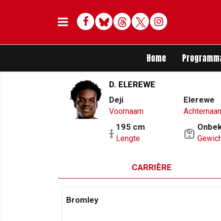
Facebook
Bluesky
Threads
Twitter
Delen op Whats
Home
Programm
D. ELEREWE
Deji
Elerewe
Voornaam
Achternaa
195 cm
Onbe
Lengte
Gewich
CARRIÈRE
Bromley