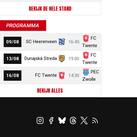
BEKIJK DE HELE STAND
PROGRAMMA
FC
SC Heerenveen
09/08
16:45
Twente
FC
Dunajská Streda
13/08
19:00
Twente
PEC
FC Twente
16/08
14:30
Zwolle
BEKIJK ALLES