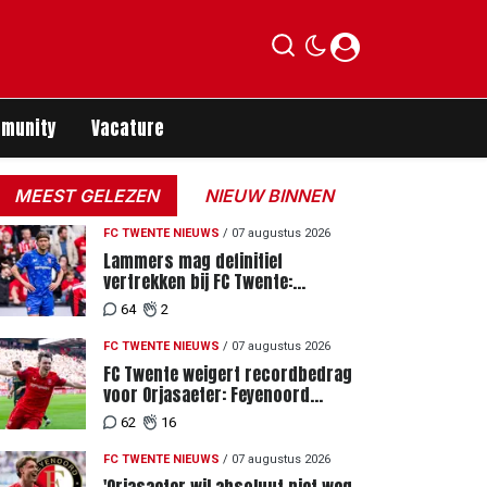
munity
Vacature
MEEST GELEZEN
NIEUW BINNEN
FC TWENTE NIEUWS
/
07 augustus 2026
Lammers mag definitief
vertrekken bij FC Twente:
zaakwaarnemer krijgt deadline
64
2
vanwege komst vervanger
FC TWENTE NIEUWS
/
07 augustus 2026
FC Twente weigert recordbedrag
voor Orjasaeter: Feyenoord
genoemd na megabod
62
16
FC TWENTE NIEUWS
/
07 augustus 2026