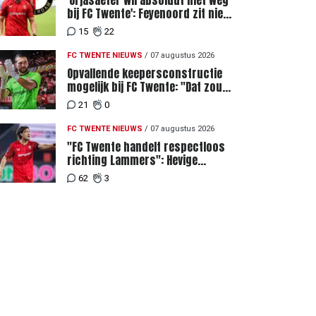
'Orjasaeter wil absoluut niet weg
bij FC Twente': Feyenoord zit niet
achter recordbod
15
22
FC TWENTE NIEUWS
/
07 augustus 2026
Opvallende keepersconstructie
mogelijk bij FC Twente: "Dat zou
eigenlijk best kunnen"
21
0
FC TWENTE NIEUWS
/
07 augustus 2026
"FC Twente handelt respectloos
richting Lammers": Hevige
discussie rondom degradatie tot
62
3
derde spits