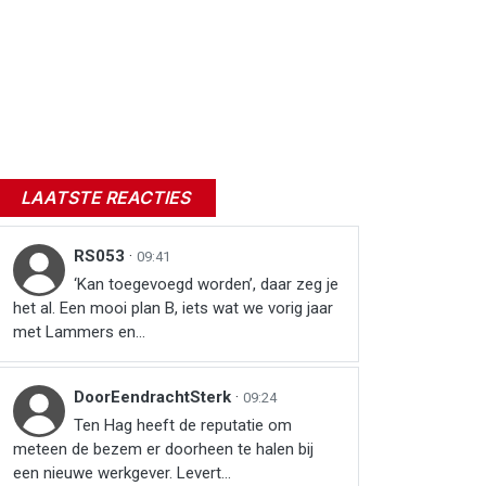
LAATSTE REACTIES
RS053
·
09:41
‘Kan toegevoegd worden’, daar zeg je
het al. Een mooi plan B, iets wat we vorig jaar
met Lammers en...
DoorEendrachtSterk
·
09:24
Ten Hag heeft de reputatie om
meteen de bezem er doorheen te halen bij
een nieuwe werkgever. Levert...