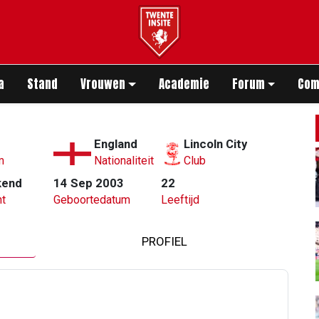
app
a
Stand
Vrouwen
Academie
Forum
Com
England
Lincoln City
m
Nationaliteit
Club
kend
14 Sep 2003
22
t
Geboortedatum
Leeftijd
PROFIEL