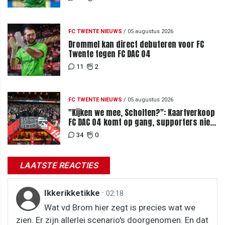
FC TWENTE NIEUWS
/
05 augustus 2026
Drommel kan direct debuteren voor FC
Twente tegen FC DAC 04
11
2
FC TWENTE NIEUWS
/
05 augustus 2026
"Kijken we mee, Scholten?": Kaartverkoop
FC DAC 04 komt op gang, supporters niet
blij met ticketprijzen
34
0
LAATSTE REACTIES
Ikkerikketikke
·
02:18
Wat vd Brom hier zegt is precies wat we
zien. Er zijn allerlei scenario's doorgenomen. En dat