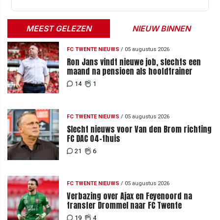
MEEST GELEZEN
NIEUW BINNEN
FC TWENTE NIEUWS
/
05 augustus 2026
Ron Jans vindt nieuwe job, slechts een
maand na pensioen als hoofdtrainer
14
1
FC TWENTE NIEUWS
/
05 augustus 2026
Slecht nieuws voor Van den Brom richting
FC DAC 04-thuis
21
6
FC TWENTE NIEUWS
/
05 augustus 2026
Verbazing over Ajax en Feyenoord na
transfer Drommel naar FC Twente
19
4