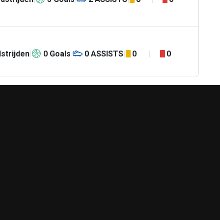
strijden
0
Goals
0
ASSISTS
0
0