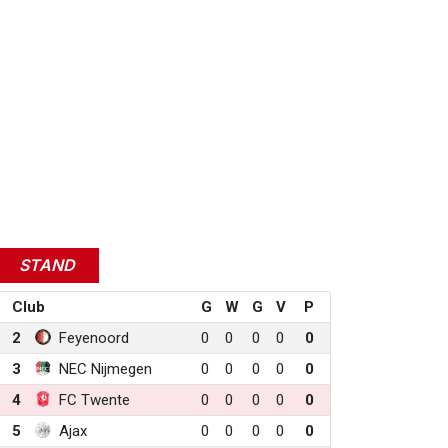
STAND
Club
G
W
G
V
P
2
Feyenoord
0
0
0
0
0
3
NEC Nijmegen
0
0
0
0
0
4
FC Twente
0
0
0
0
0
5
Ajax
0
0
0
0
0