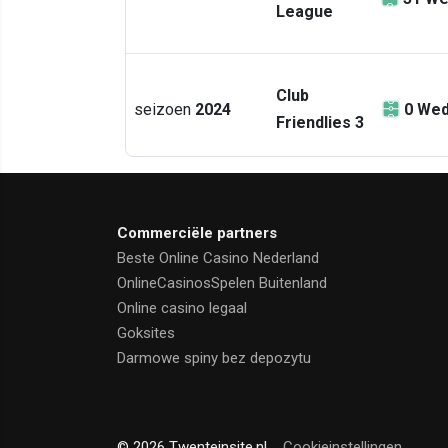
League
Club
seizoen
2024
0
Wed
Friendlies 3
Commerciële partners
Beste Online Casino Nederland
OnlineCasinosSpelen Buitenland
Online casino legaal
Goksites
Darmowe spiny bez depozytu
© 2026 Twenteinsite.nl
Cookieinstellingen