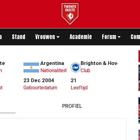
app
a
Stand
Vrouwen
Academie
Forum
Com
te
Argentina
Brighton & Hove Albion
m
Nationaliteit
Club
23 Dec 2004
21
t
Geboortedatum
Leeftijd
PROFIEL