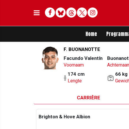
Facebook
Bluesky
Threads
Twitter
Delen op Whats
Home
Programm
F. BUONANOTTE
Facundo Valentín
Buonanot
Voornaam
Achternaa
174 cm
66 kg
Lengte
Gewich
CARRIÈRE
Brighton & Hove Albion