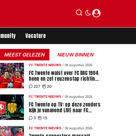
munity
Vacature
MEEST GELEZEN
NIEUW BINNEN
FC TWENTE NIEUWS
/
06 augustus 2026
FC Twente walst over FC DAC 1904
heen en zet reuzenstap richting
de play-offs
227
20
FC TWENTE NIEUWS
/
06 augustus 2026
FC Twente op TV: op deze zenders
kijk je vanavond LIVE naar FC
Twente - FC DAC 04
3
15
FC TWENTE NIEUWS
/
06 augustus 2026