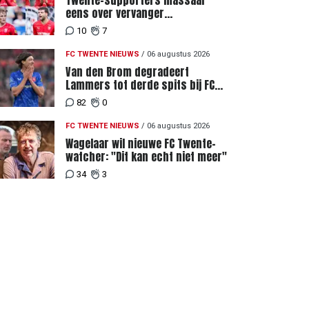
Twente-supporters massaal
eens over vervanger
geblesseerde Lemkin tegen FC
10
7
DAC 04
FC TWENTE NIEUWS
/
06 augustus 2026
Van den Brom degradeert
Lammers tot derde spits bij FC
Twente
82
0
FC TWENTE NIEUWS
/
06 augustus 2026
Wagelaar wil nieuwe FC Twente-
watcher: "Dit kan echt niet meer"
34
3