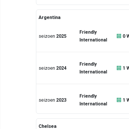
Argentina
Friendly
seizoen
2025
0
W
International
Friendly
seizoen
2024
1
W
International
Friendly
seizoen
2023
1
W
International
Chelsea