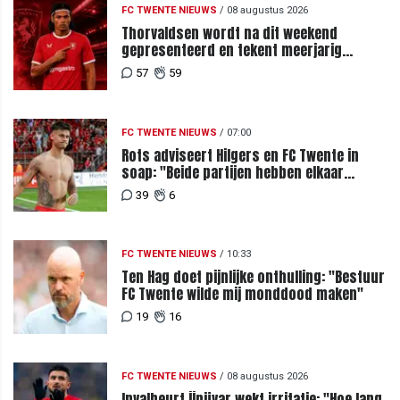
FC TWENTE NIEUWS
/
08 augustus 2026
Thorvaldsen wordt na dit weekend
gepresenteerd en tekent meerjarig
contract bij FC Twente
57
59
FC TWENTE NIEUWS
/
07:00
Rots adviseert Hilgers en FC Twente in
soap: "Beide partijen hebben elkaar
teleurgesteld"
39
6
FC TWENTE NIEUWS
/
10:33
Ten Hag doet pijnlijke onthulling: "Bestuur
FC Twente wilde mij monddood maken"
19
16
FC TWENTE NIEUWS
/
08 augustus 2026
Invalbeurt Ünüvar wekt irritatie: "Hoe lang