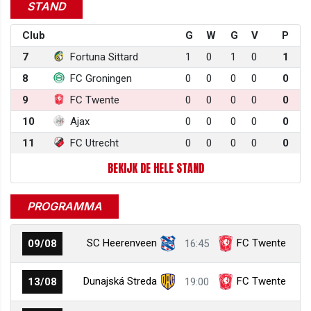
STAND
Club
G
W
G
V
P
7
Fortuna Sittard
1
0
1
0
1
8
FC Groningen
0
0
0
0
0
9
FC Twente
0
0
0
0
0
10
Ajax
0
0
0
0
0
11
FC Utrecht
0
0
0
0
0
BEKIJK DE HELE STAND
PROGRAMMA
SC Heerenveen
FC Twente
09/08
16:45
Dunajská Streda
FC Twente
13/08
19:00