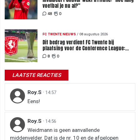
voetbal je nu al?"
48
0
FC TWENTE NIEUWS
/
08 augustus 2026
Dit bedrag verdient FC Twente bij
plaatsing voor de Conference League:
zoveel loopt het mis bij uitschakeling
8
0
LAATSTE REACTIES
Roy.S
·
14:57
Eens!
Roy.S
·
14:56
Weidmann is geen aanvallende
middenvelder. Dat is de nr. 10 en de afgelopen