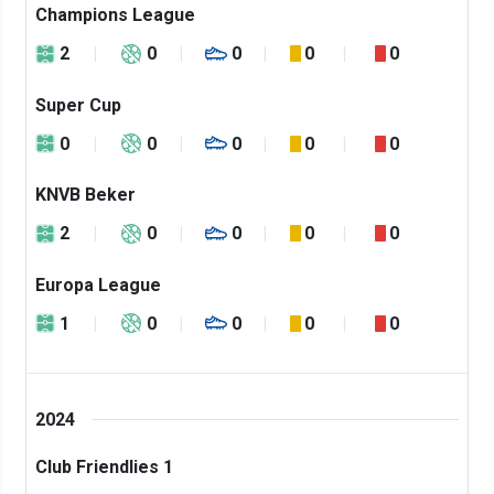
Champions League
2
0
0
0
0
Super Cup
0
0
0
0
0
KNVB Beker
2
0
0
0
0
Europa League
1
0
0
0
0
2024
Club Friendlies 1