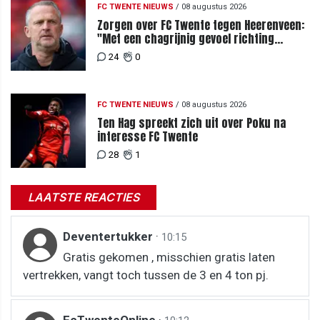
FC TWENTE NIEUWS
/
08 augustus 2026
Zorgen over FC Twente tegen Heerenveen:
"Met een chagrijnig gevoel richting
Slowakije"
24
0
FC TWENTE NIEUWS
/
08 augustus 2026
Ten Hag spreekt zich uit over Poku na
interesse FC Twente
28
1
LAATSTE REACTIES
Deventertukker
·
10:15
Gratis gekomen , misschien gratis laten
vertrekken, vangt toch tussen de 3 en 4 ton pj.