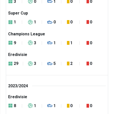
3
0
1
0
0
Super Cup
1
1
0
0
0
Champions League
9
3
1
1
0
Eredivisie
29
3
5
2
0
2023/2024
Eredivisie
8
1
1
0
0