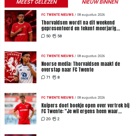
MEEST GELEZEN
NIEUW BINNEN
FC TWENTE NIEUWS
/
08 augustus 2026
Thorvaldsen wordt na dit weekend
gepresenteerd en tekent meerjarig
contract bij FC Twente
50
58
FC TWENTE NIEUWS
/
08 augustus 2026
Noorse media: Thorvaldsen maakt de
overstap naar FC Twente
71
8
FC TWENTE NIEUWS
/
08 augustus 2026
Kuipers doet boekje open over vertrek bij
FC Twente: "Je wil ergens heen waar
mensen je waarderen"
20
2