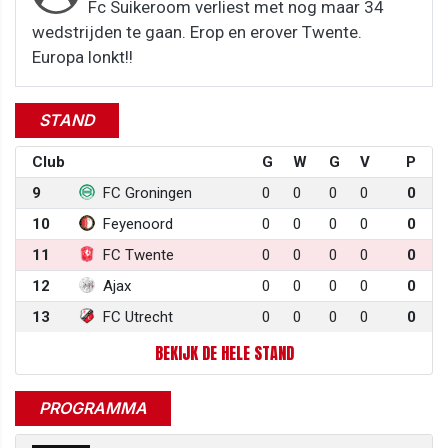
Fc Suikeroom verliest met nog maar 34
wedstrijden te gaan. Erop en erover Twente.
Europa lonkt!!
STAND
Club
G
W
G
V
P
9
FC Groningen
0
0
0
0
0
10
Feyenoord
0
0
0
0
0
11
FC Twente
0
0
0
0
0
12
Ajax
0
0
0
0
0
13
FC Utrecht
0
0
0
0
0
BEKIJK DE HELE STAND
PROGRAMMA