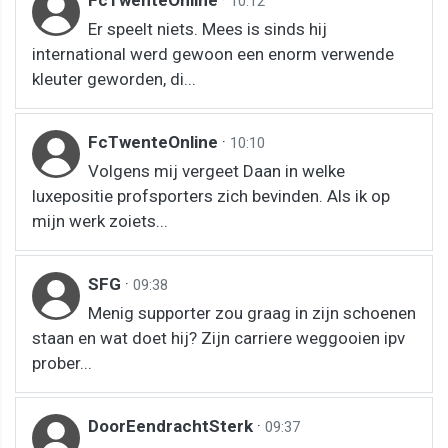
FcTwenteOnline
·
10:12
Er speelt niets. Mees is sinds hij
international werd gewoon een enorm verwende
kleuter geworden, di...
FcTwenteOnline
·
10:10
Volgens mij vergeet Daan in welke
luxepositie profsporters zich bevinden. Als ik op
mijn werk zoiets...
SFG
·
09:38
Menig supporter zou graag in zijn schoenen
staan en wat doet hij? Zijn carriere weggooien ipv
prober...
DoorEendrachtSterk
·
09:37