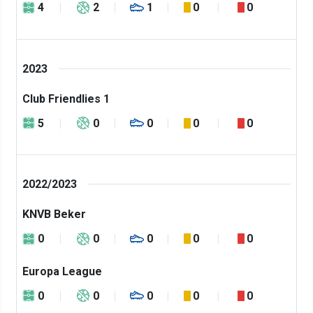
4
2
1
0
0
2023
Club Friendlies 1
5
0
0
0
0
2022/2023
KNVB Beker
0
0
0
0
0
Europa League
0
0
0
0
0