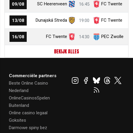
SC Heerenveen
FC Twente
09/08
16:45
Dunajská Streda
FC Twente
13/08
19:00
FC Twente
PEC Zwolle
16/08
14:30
BEKIJK ALLES
Commerciële partners
Beste Online Casino
Nederland
OnlineCasinosSpelen
Buitenland
Online casino legaal
Goksites
Darmowe spiny bez