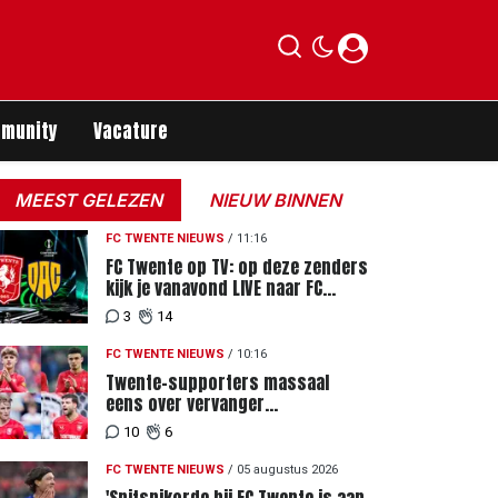
munity
Vacature
MEEST GELEZEN
NIEUW BINNEN
FC TWENTE NIEUWS
/
11:16
FC Twente op TV: op deze zenders
kijk je vanavond LIVE naar FC
Twente - FC DAC 04
3
14
FC TWENTE NIEUWS
/
10:16
Twente-supporters massaal
eens over vervanger
geblesseerde Lemkin tegen FC
10
6
DAC 04
FC TWENTE NIEUWS
/
05 augustus 2026