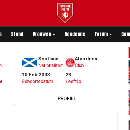
app
a
Stand
Vrouwen
Academie
Forum
Com
Scotland
Aberdeen
m
Nationaliteit
Club
10 Feb 2003
23
t
Geboortedatum
Leeftijd
PROFIEL