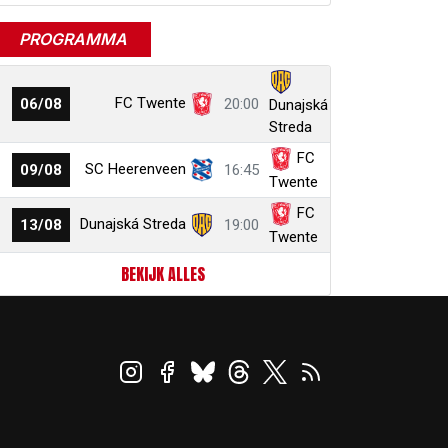
PROGRAMMA
FC Twente
06/08
20:00
Dunajská
Streda
FC
SC Heerenveen
09/08
16:45
Twente
FC
Dunajská Streda
13/08
19:00
Twente
BEKIJK ALLES