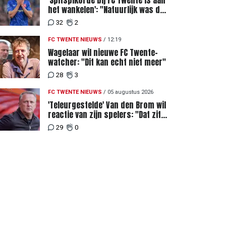
'Spitspikorde bij FC Twente is aan
het wankelen': "Natuurlijk was dat
een signaal"
32
2
FC TWENTE NIEUWS
/
12:19
Wagelaar wil nieuwe FC Twente-
watcher: "Dit kan echt niet meer"
28
3
FC TWENTE NIEUWS
/
05 augustus 2026
'Teleurgestelde' Van den Brom wil
reactie van zijn spelers: "Dat zit
bij mij het meeste diep"
29
0