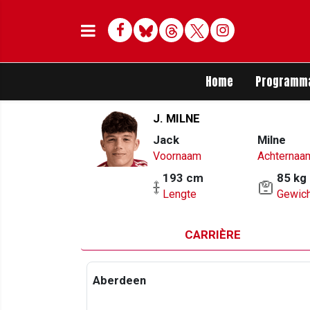
Facebook
Bluesky
Threads
Twitter
Delen op Whats
Home
Programm
J. MILNE
Jack
Milne
Voornaam
Achternaa
193 cm
85 kg
Lengte
Gewich
CARRIÈRE
Aberdeen