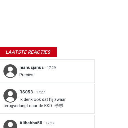
LAATSTE REACTIES
manusjanus
·
17:29
Precies!
RS053
·
17:27
Ik denk ook dat hij zwaar
terugverlangt naar de KKD.. 🤣🤣
Alibabba50
·
17:27