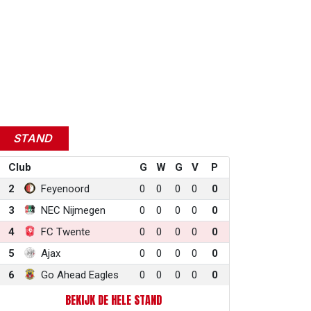
STAND
Club
G
W
G
V
P
2
Feyenoord
0
0
0
0
0
3
NEC Nijmegen
0
0
0
0
0
4
FC Twente
0
0
0
0
0
5
Ajax
0
0
0
0
0
6
Go Ahead Eagles
0
0
0
0
0
BEKIJK DE HELE STAND