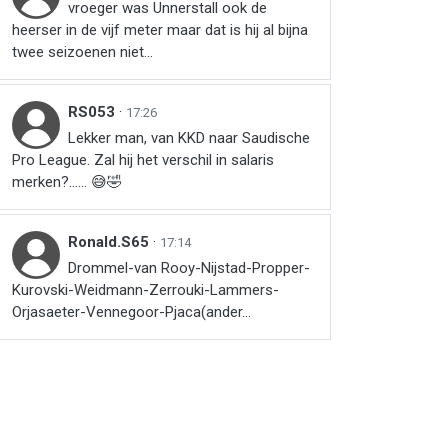
vroeger was Unnerstall ook de
heerser in de vijf meter maar dat is hij al bijna
twee seizoenen niet...
RS053
·
17:26
Lekker man, van KKD naar Saudische
Pro League. Zal hij het verschil in salaris
merken?…… 😅🤣
Ronald.S65
·
17:14
Drommel-van Rooy-Nijstad-Propper-
Kurovski-Weidmann-Zerrouki-Lammers-
Orjasaeter-Vennegoor-Pjaca(ander...