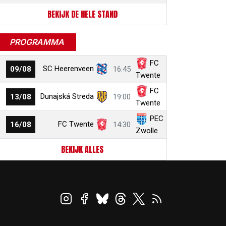
BEKIJK DE HELE STAND
PROGRAMMA
FC
SC Heerenveen
09/08
16:45
Twente
FC
Dunajská Streda
13/08
19:00
Twente
PEC
FC Twente
16/08
14:30
Zwolle
BEKIJK ALLES