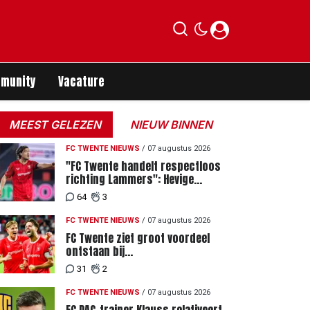
munity
Vacature
MEEST GELEZEN
NIEUW BINNEN
FC TWENTE NIEUWS
/
07 augustus 2026
"FC Twente handelt respectloos
richting Lammers": Hevige
discussie rondom degradatie tot
64
3
derde spits
FC TWENTE NIEUWS
/
07 augustus 2026
FC Twente ziet groot voordeel
ontstaan bij
Eredivisiewedstrijden tegen
31
2
Heerenveen en PEC Zwolle
FC TWENTE NIEUWS
/
07 augustus 2026