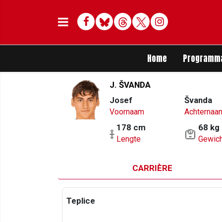
Facebook
Bluesky
Threads
Twitter
Delen op Whats
Home
Programm
J. ŠVANDA
Josef
Švanda
Voornaam
Achternaa
178 cm
68 kg
Lengte
Gewich
CARRIÈRE
Teplice