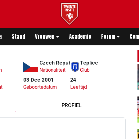
app
a
Stand
Vrouwen
Academie
Forum
Com
Czech Republic
Teplice
m
Nationaliteit
Club
03 Dec 2001
24
t
Geboortedatum
Leeftijd
PROFIEL