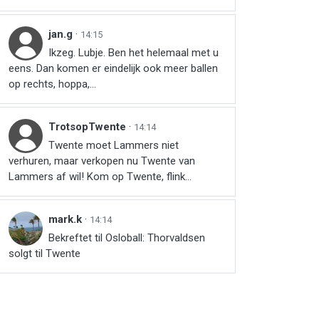
jan.g
·
14:15
Ikzeg. Lubje. Ben het helemaal met u
eens. Dan komen er eindelijk ook meer ballen
op rechts, hoppa,...
TrotsopTwente
·
14:14
Twente moet Lammers niet
verhuren, maar verkopen nu Twente van
Lammers af wil! Kom op Twente, flink...
mark.k
·
14:14
Bekreftet til Osloball: Thorvaldsen
solgt til Twente