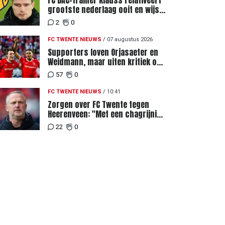
FC DAC-trainer Klauss relativeert
grootste nederlaag ooit en wijst
naar verschil in selectiewaarden
2
0
FC TWENTE NIEUWS
/
07 augustus 2026
Supporters loven Orjasaeter en
Weidmann, maar uiten kritiek op
Weghorst na ruime zege op FC
57
0
DAC
FC TWENTE NIEUWS
/
10:41
Zorgen over FC Twente tegen
Heerenveen: "Met een chagrijnig
gevoel richting Slowakije"
22
0