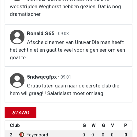
wedstrijden Weghorst hebben gezien. Dat is nog
dramatischer
Ronald.S65
·
09:03
Afscheid nemen van Unuvar.Die man heeft
het echt niet en gaat te veel voor eigen eer om een
goal te...
5ndwqcgfpx
·
09:01
Gratis laten gaan naar de eerste club die
hem wil graag!!! Salarislast moet omlaag
STAND
Club
G
W
G
V
P
2
Feyenoord
0
0
0
0
0