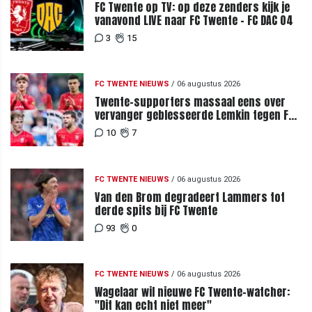
FC Twente op TV: op deze zenders kijk je
vanavond LIVE naar FC Twente - FC DAC 04
3
15
FC TWENTE NIEUWS
/
06 augustus 2026
Twente-supporters massaal eens over
vervanger geblesseerde Lemkin tegen FC
DAC 04
10
7
FC TWENTE NIEUWS
/
06 augustus 2026
Van den Brom degradeert Lammers tot
derde spits bij FC Twente
93
0
FC TWENTE NIEUWS
/
06 augustus 2026
Wagelaar wil nieuwe FC Twente-watcher:
"Dit kan echt niet meer"