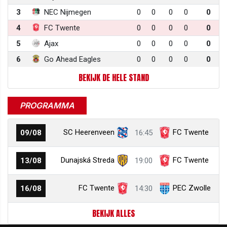
3
NEC Nijmegen
0
0
0
0
0
4
FC Twente
0
0
0
0
0
5
Ajax
0
0
0
0
0
6
Go Ahead Eagles
0
0
0
0
0
BEKIJK DE HELE STAND
PROGRAMMA
SC Heerenveen
FC Twente
09/08
16:45
Dunajská Streda
FC Twente
13/08
19:00
FC Twente
PEC Zwolle
16/08
14:30
BEKIJK ALLES