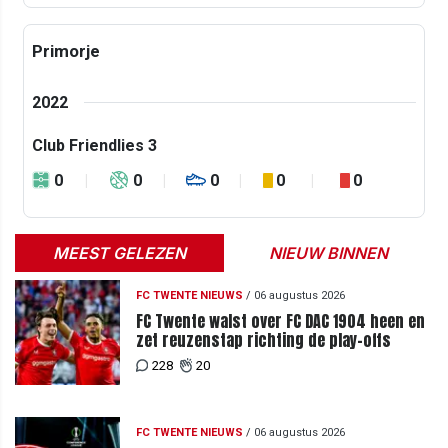
Primorje
2022
Club Friendlies 3
0
0
0
0
0
MEEST GELEZEN
NIEUW BINNEN
FC TWENTE NIEUWS
/
06 augustus 2026
FC Twente walst over FC DAC 1904 heen en
zet reuzenstap richting de play-offs
228
20
FC TWENTE NIEUWS
/
06 augustus 2026