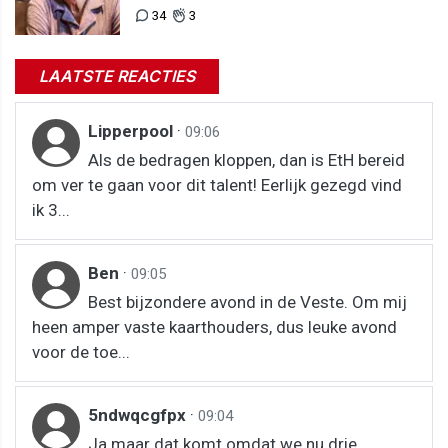
34
3
LAATSTE REACTIES
Lipperpool
·
09:06
Als de bedragen kloppen, dan is EtH bereid
om ver te gaan voor dit talent! Eerlijk gezegd vind
ik 3...
Ben
·
09:05
Best bijzondere avond in de Veste. Om mij
heen amper vaste kaarthouders, dus leuke avond
voor de toe...
5ndwqcgfpx
·
09:04
Ja maar dat komt omdat we nu drie