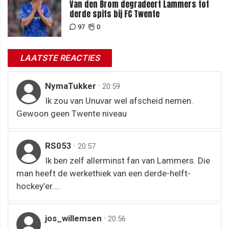
Van den Brom degradeert Lammers tot
derde spits bij FC Twente
97
0
LAATSTE REACTIES
NymaTukker
·
20:59
Ik zou van Unuvar wel afscheid nemen.
Gewoon geen Twente niveau
RS053
·
20:57
Ik ben zelf allerminst fan van Lammers. Die
man heeft de werkethiek van een derde-helft-
hockey’er....
jos_willemsen
·
20:56