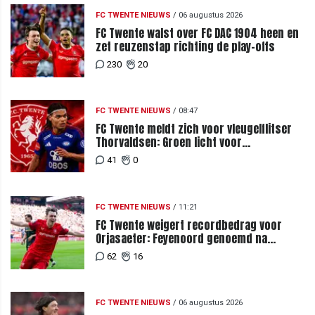
FC TWENTE NIEUWS
/
06 augustus 2026
FC Twente walst over FC DAC 1904 heen en
zet reuzenstap richting de play-offs
230
20
FC TWENTE NIEUWS
/
08:47
FC Twente meldt zich voor vleugelflitser
Thorvaldsen: Groen licht voor
miljoenenbod
41
0
FC TWENTE NIEUWS
/
11:21
FC Twente weigert recordbedrag voor
Orjasaeter: Feyenoord genoemd na
megabod
62
16
FC TWENTE NIEUWS
/
06 augustus 2026