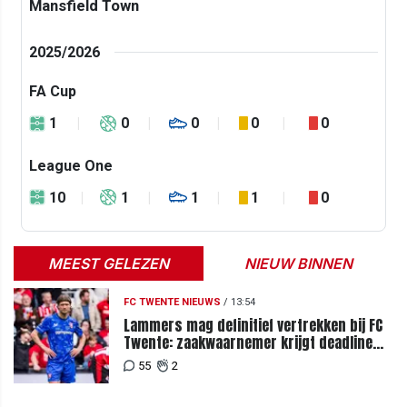
Mansfield Town
2025/2026
FA Cup
1
0
0
0
0
League One
10
1
1
1
0
MEEST GELEZEN
NIEUW BINNEN
FC TWENTE NIEUWS
/
13:54
Lammers mag definitief vertrekken bij FC
Twente: zaakwaarnemer krijgt deadline
vanwege komst vervanger
55
2