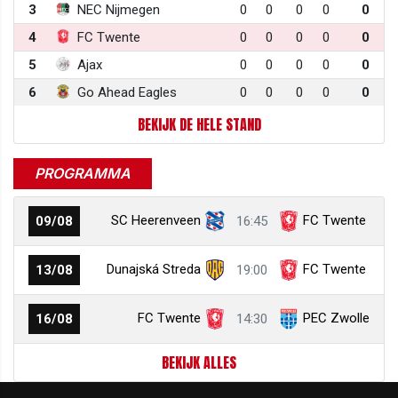
3
NEC Nijmegen
0
0
0
0
0
4
FC Twente
0
0
0
0
0
5
Ajax
0
0
0
0
0
6
Go Ahead Eagles
0
0
0
0
0
BEKIJK DE HELE STAND
PROGRAMMA
SC Heerenveen
FC Twente
09/08
16:45
Dunajská Streda
FC Twente
13/08
19:00
FC Twente
PEC Zwolle
16/08
14:30
BEKIJK ALLES