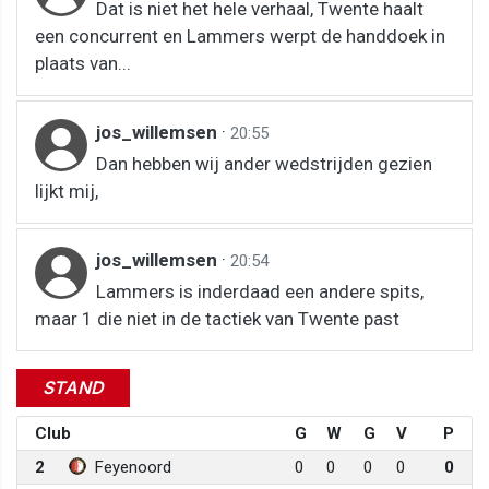
Dat is niet het hele verhaal, Twente haalt
een concurrent en Lammers werpt de handdoek in
plaats van...
jos_willemsen
·
20:55
Dan hebben wij ander wedstrijden gezien
lijkt mij,
jos_willemsen
·
20:54
Lammers is inderdaad een andere spits,
maar 1 die niet in de tactiek van Twente past
STAND
Club
G
W
G
V
P
2
Feyenoord
0
0
0
0
0