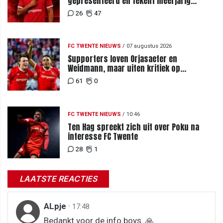
gepresenteerd en tekent meerjarig
contract bij FC Twente
26
47
FC TWENTE NIEUWS
/
07 augustus 2026
Supporters loven Orjasaeter en
Weidmann, maar uiten kritiek op
Weghorst na ruime zege op FC DAC
61
0
FC TWENTE NIEUWS
/
10:46
Ten Hag spreekt zich uit over Poku na
interesse FC Twente
28
1
LAATSTE REACTIES
ALpje
·
17:48
Bedankt voor de info boys. 🙏