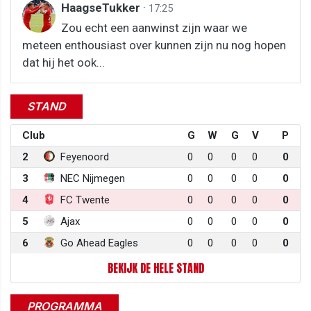
HaagseTukker
·
17:25
Zou echt een aanwinst zijn waar we
meteen enthousiast over kunnen zijn nu nog hopen
dat hij het ook...
STAND
Club
G
W
G
V
P
2
Feyenoord
0
0
0
0
0
3
NEC Nijmegen
0
0
0
0
0
4
FC Twente
0
0
0
0
0
5
Ajax
0
0
0
0
0
6
Go Ahead Eagles
0
0
0
0
0
BEKIJK DE HELE STAND
PROGRAMMA