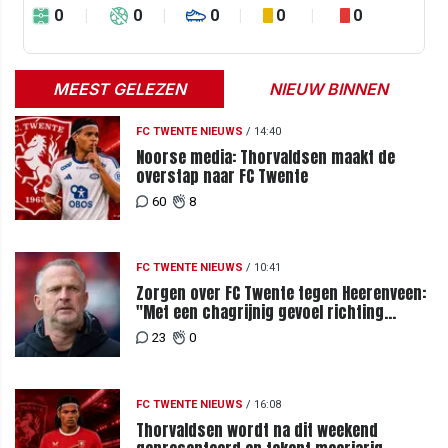
0
0
0
0
0
MEEST GELEZEN
NIEUW BINNEN
FC TWENTE NIEUWS
/
14:40
Noorse media: Thorvaldsen maakt de
overstap naar FC Twente
60
8
FC TWENTE NIEUWS
/
10:41
Zorgen over FC Twente tegen Heerenveen:
"Met een chagrijnig gevoel richting
Slowakije"
23
0
FC TWENTE NIEUWS
/
16:08
Thorvaldsen wordt na dit weekend