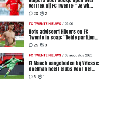
Kuipers doet boekje open over
vertrek bij FC Twente: "Je wil
ergens heen waar mensen je
20
2
waarderen"
FC TWENTE NIEUWS
/
07:00
Rots adviseert Hilgers en FC
Twente in soap: "Beide partijen
hebben elkaar teleurgesteld"
25
3
FC TWENTE NIEUWS
/
08 augustus 2026
El Maach aangeboden bij Vitesse:
doelman heeft clubs voor het
uitkiezen
3
1