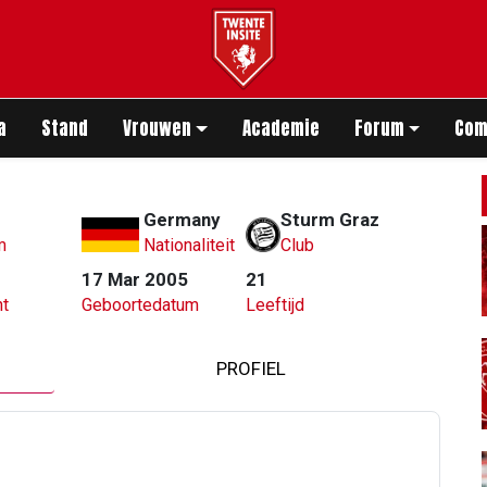
app
a
Stand
Vrouwen
Academie
Forum
Com
Germany
Sturm Graz
m
Nationaliteit
Club
17 Mar 2005
21
t
Geboortedatum
Leeftijd
PROFIEL