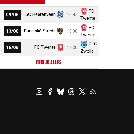
FC
SC Heerenveen
09/08
16:45
Twente
FC
Dunajská Streda
13/08
19:00
Twente
PEC
FC Twente
16/08
14:30
Zwolle
BEKIJK ALLES