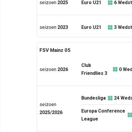
seizoen
2025
Euro U21
6
Wedst
seizoen
2023
Euro U21
3
Wedst
FSV Mainz 05
Club
seizoen
2026
0
Wed
Friendlies 3
Bundesliga
24
Weds
seizoen
Europa Conference
2025/2026
League