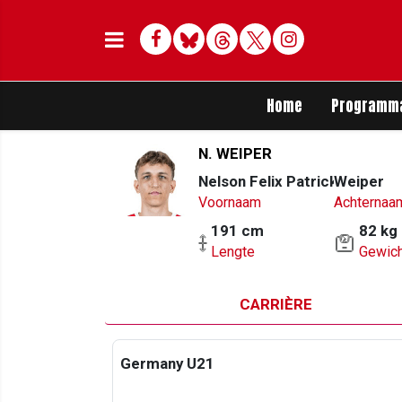
Facebook
Bluesky
Threads
Twitter
Delen op Whats
Home
Programm
N. WEIPER
Nelson Felix Patrick
Weiper
Voornaam
Achternaa
191 cm
82 kg
Lengte
Gewich
CARRIÈRE
Germany U21