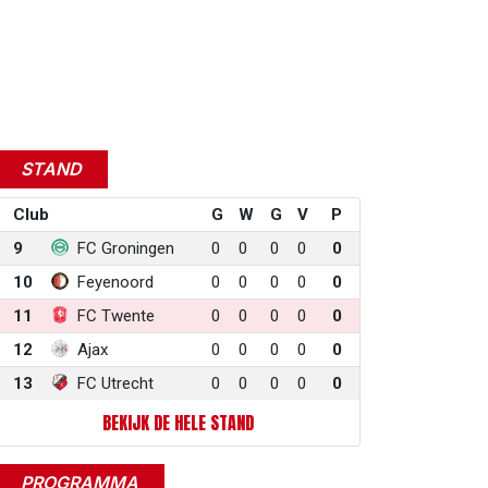
STAND
Club
G
W
G
V
P
9
FC Groningen
0
0
0
0
0
10
Feyenoord
0
0
0
0
0
11
FC Twente
0
0
0
0
0
12
Ajax
0
0
0
0
0
13
FC Utrecht
0
0
0
0
0
BEKIJK DE HELE STAND
PROGRAMMA