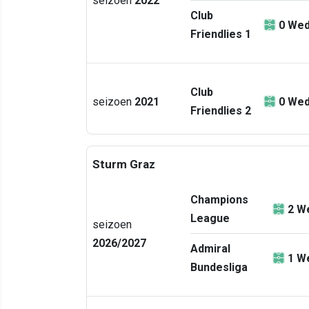
seizoen
2022
Club
0
Wed
Friendlies 1
Club
seizoen
2021
0
Wed
Friendlies 2
Sturm Graz
Champions
2
We
League
seizoen
2026/2027
Admiral
1
We
Bundesliga