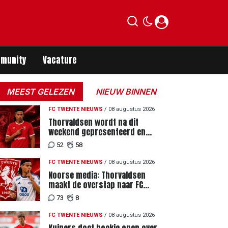
munity
Vacature
MEEST GELEZEN
NIEUW BINNEN
FC TWENTE NIEUWS
/
08 augustus 2026
Thorvaldsen wordt na dit
weekend gepresenteerd en
tekent meerjarig contract bij FC
52
58
Twente
FC TWENTE NIEUWS
/
08 augustus 2026
Noorse media: Thorvaldsen
maakt de overstap naar FC
Twente
73
8
FC TWENTE NIEUWS
/
08 augustus 2026