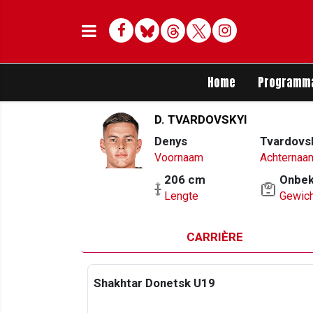
Facebook
Bluesky
Threads
Twitter
Delen op Whats
Home
Programm
D. TVARDOVSKYI
Denys
Tvardovs
Voornaam
Achternaa
206 cm
Onbe
Lengte
Gewich
CARRIÈRE
Shakhtar Donetsk U19