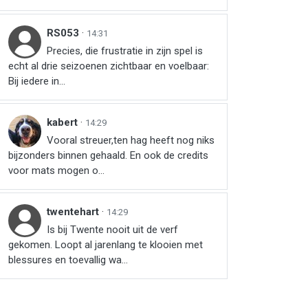
RS053
·
14:31
Precies, die frustratie in zijn spel is
echt al drie seizoenen zichtbaar en voelbaar:
Bij iedere in...
kabert
·
14:29
Vooral streuer,ten hag heeft nog niks
bijzonders binnen gehaald. En ook de credits
voor mats mogen o...
twentehart
·
14:29
Is bij Twente nooit uit de verf
gekomen. Loopt al jarenlang te klooien met
blessures en toevallig wa...