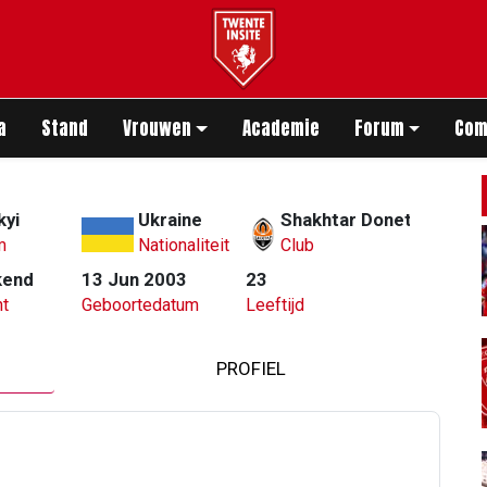
app
a
Stand
Vrouwen
Academie
Forum
Com
kyi
Ukraine
Shakhtar Donetsk
m
Nationaliteit
Club
kend
13 Jun 2003
23
t
Geboortedatum
Leeftijd
PROFIEL