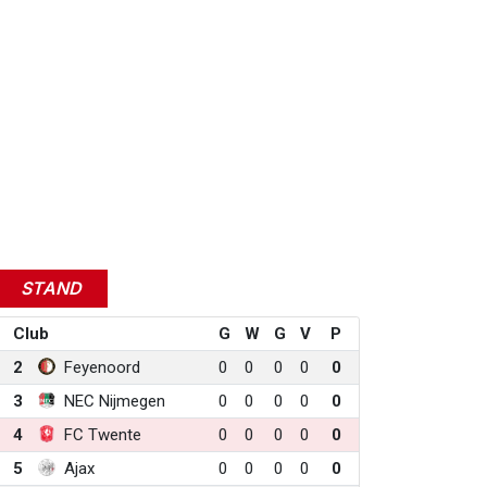
STAND
Club
G
W
G
V
P
2
Feyenoord
0
0
0
0
0
3
NEC Nijmegen
0
0
0
0
0
4
FC Twente
0
0
0
0
0
5
Ajax
0
0
0
0
0