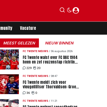
munity
Vacature
MEEST GELEZEN
NIEUW BINNEN
FC TWENTE NIEUWS
/
06 augustus 2026
FC Twente walst over FC DAC 1904
heen en zet reuzenstap richting
de play-offs
229
20
FC TWENTE NIEUWS
/
08:47
FC Twente meldt zich voor
vleugelflitser Thorvaldsen: Groen
licht voor miljoenenbod
36
0
FC TWENTE NIEUWS
/
11:21