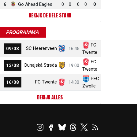
6
Go Ahead Eagles
0
0
0
0
0
BEKIJK DE HELE STAND
PROGRAMMA
FC
SC Heerenveen
09/08
16:45
Twente
FC
Dunajská Streda
13/08
19:00
Twente
PEC
FC Twente
16/08
14:30
Zwolle
BEKIJK ALLES