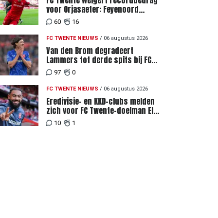
FC Twente weigert recordbedrag
voor Orjasaeter: Feyenoord
genoemd na megabod
60
16
FC TWENTE NIEUWS
/
06 augustus 2026
Van den Brom degradeert
Lammers tot derde spits bij FC
Twente
97
0
FC TWENTE NIEUWS
/
06 augustus 2026
Eredivisie- en KKD-clubs melden
zich voor FC Twente-doelman El
Maach
10
1