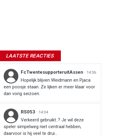
LAATSTE REACTIES
FcTwentesupporteruitAssen
·
14:36
Hopelijk blijven Weidmann en Pjaca
een poosje staan. Ze lijken er meer klaar voor
dan vorig seizoen.
RS053
·
14:34
Verkeerd gebruikt..? Je wil deze
speler simpelweg niet centraal hebben,
daarvoor is hij veel te drui...